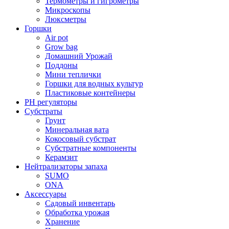
Термометры и гигрометры
Микроскопы
Люксметры
Горшки
Air pot
Grow bag
Домашний Урожай
Поддоны
Мини теплички
Горшки для водных культур
Пластиковые контейнеры
PH регуляторы
Субстраты
Грунт
Минеральная вата
Кокосовый субстрат
Субстратные компоненты
Керамзит
Нейтрализаторы запаха
SUMO
ONA
Аксессуары
Садовый инвентарь
Обработка урожая
Хранение