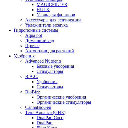
MAGICFILTER
HULK
Уголь для фильтров
Аксессуары для вентиляции
Увлажнители воздуха
Гидропонные системы
Aqua pot
Домашний сад
Прочее
Автополив для растений
Удобрения
Advanced Nutrients
Базовые удобрения
Стимуляторы
B.A.C.
Удобрения
Стимуляторы
BioBizz
Органические удобрения
Органические стимуляторы
CannaBioGen
Terra Aquatica (GHE)
DualPart Coco
DualPart
Flora Nova