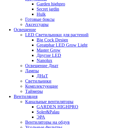
Garden highpro
Secret jardin
Hulk
Готовые боксы
Аксессуары
Освещение
LED Светильники для растений
Big Cock Design
Greatphar LED Grow Light
Master Grow
Другие LED
Nanolux
Освещение Днат
Лампы
ДНаТ
Светильники
Комплектующие
Таймеры
Вентиляция
Канальные вентиляторы
GARDEN HIGHPRO
Soler&Palau
ЭРА
Вентиляторы на обдув
Угольные фильтры