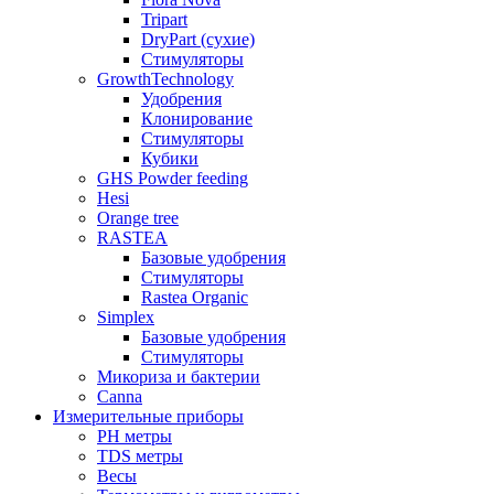
Tripart
DryPart (сухие)
Стимуляторы
GrowthTechnology
Удобрения
Клонирование
Стимуляторы
Кубики
GHS Powder feeding
Hesi
Orange tree
RASTEA
Базовые удобрения
Стимуляторы
Rastea Organic
Simplex
Базовые удобрения
Стимуляторы
Микориза и бактерии
Canna
Измерительные приборы
PH метры
TDS метры
Весы