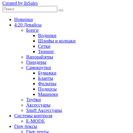
Created by InSales
Новинки
4:20 Девайсы
Бонги
Водники
Шлифы и колпаки
Сетки
Тюнинг
Вапорайзеры
Гриндеры
Самокрутки
Бумажки
Бланты
Фильтры
Подносы
Машинки
Трубки
Аксессуары
Snuff Аксессуары
Системы контроля
E-MODE
Гроу боксы
Гроу тенты