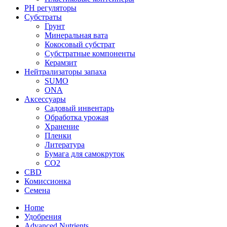
PH регуляторы
Субстраты
Грунт
Минеральная вата
Кокосовый субстрат
Субстратные компоненты
Керамзит
Нейтрализаторы запаха
SUMO
ONA
Аксессуары
Садовый инвентарь
Обработка урожая
Хранение
Пленки
Литература
Бумага для самокруток
CO2
CBD
Комисcионка
Семена
Home
Удобрения
Advanced Nutrients