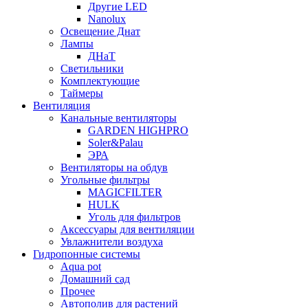
Другие LED
Nanolux
Освещение Днат
Лампы
ДНаТ
Светильники
Комплектующие
Таймеры
Вентиляция
Канальные вентиляторы
GARDEN HIGHPRO
Soler&Palau
ЭРА
Вентиляторы на обдув
Угольные фильтры
MAGICFILTER
HULK
Уголь для фильтров
Аксессуары для вентиляции
Увлажнители воздуха
Гидропонные системы
Aqua pot
Домашний сад
Прочее
Автополив для растений