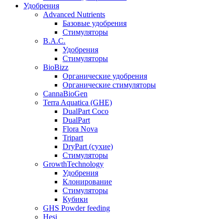
Удобрения
Advanced Nutrients
Базовые удобрения
Стимуляторы
B.A.C.
Удобрения
Стимуляторы
BioBizz
Органические удобрения
Органические стимуляторы
CannaBioGen
Terra Aquatica (GHE)
DualPart Coco
DualPart
Flora Nova
Tripart
DryPart (сухие)
Стимуляторы
GrowthTechnology
Удобрения
Клонирование
Стимуляторы
Кубики
GHS Powder feeding
Hesi