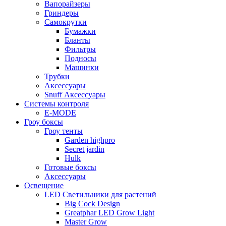
Вапорайзеры
Гриндеры
Самокрутки
Бумажки
Бланты
Фильтры
Подносы
Машинки
Трубки
Аксессуары
Snuff Аксессуары
Системы контроля
E-MODE
Гроу боксы
Гроу тенты
Garden highpro
Secret jardin
Hulk
Готовые боксы
Аксессуары
Освещение
LED Светильники для растений
Big Cock Design
Greatphar LED Grow Light
Master Grow