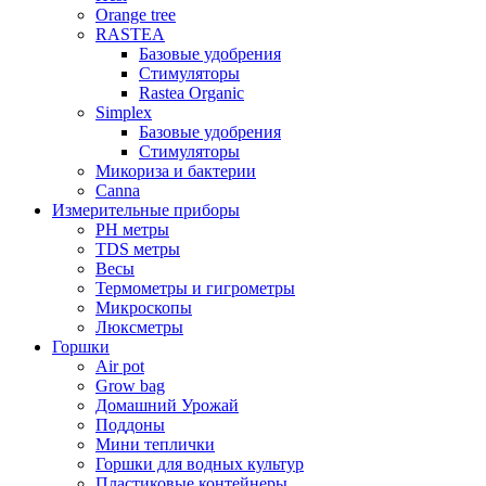
Orange tree
RASTEA
Базовые удобрения
Стимуляторы
Rastea Organic
Simplex
Базовые удобрения
Стимуляторы
Микориза и бактерии
Canna
Измерительные приборы
PH метры
TDS метры
Весы
Термометры и гигрометры
Микроскопы
Люксметры
Горшки
Air pot
Grow bag
Домашний Урожай
Поддоны
Мини теплички
Горшки для водных культур
Пластиковые контейнеры