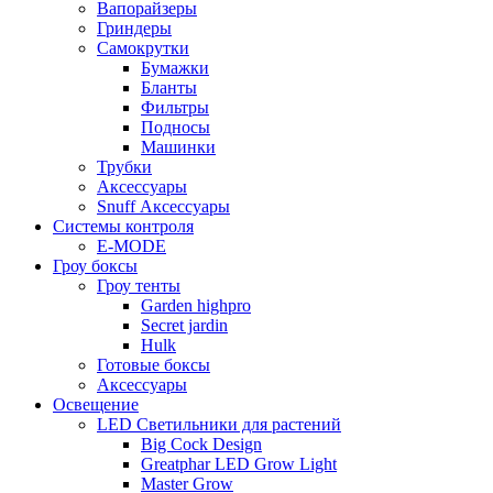
Вапорайзеры
Гриндеры
Самокрутки
Бумажки
Бланты
Фильтры
Подносы
Машинки
Трубки
Аксессуары
Snuff Аксессуары
Системы контроля
E-MODE
Гроу боксы
Гроу тенты
Garden highpro
Secret jardin
Hulk
Готовые боксы
Аксессуары
Освещение
LED Светильники для растений
Big Cock Design
Greatphar LED Grow Light
Master Grow