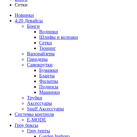
Сетки
Новинки
4:20 Девайсы
Бонги
Водники
Шлифы и колпаки
Сетки
Тюнинг
Вапорайзеры
Гриндеры
Самокрутки
Бумажки
Бланты
Фильтры
Подносы
Машинки
Трубки
Аксессуары
Snuff Аксессуары
Системы контроля
E-MODE
Гроу боксы
Гроу тенты
Garden highpro