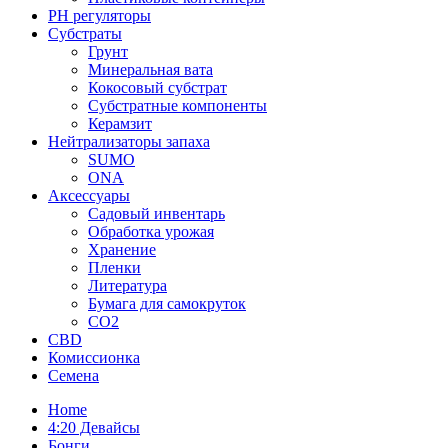
PH регуляторы
Субстраты
Грунт
Минеральная вата
Кокосовый субстрат
Субстратные компоненты
Керамзит
Нейтрализаторы запаха
SUMO
ONA
Аксессуары
Садовый инвентарь
Обработка урожая
Хранение
Пленки
Литература
Бумага для самокруток
CO2
CBD
Комисcионка
Семена
Home
4:20 Девайсы
Бонги