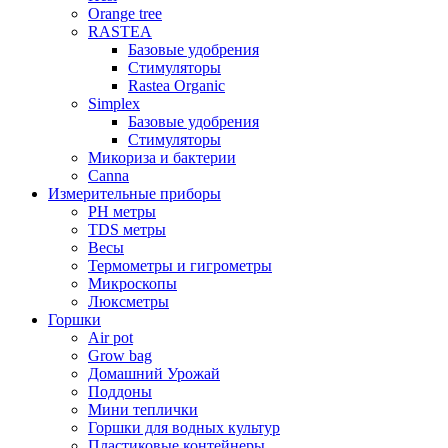
Orange tree
RASTEA
Базовые удобрения
Стимуляторы
Rastea Organic
Simplex
Базовые удобрения
Стимуляторы
Микориза и бактерии
Canna
Измерительные приборы
PH метры
TDS метры
Весы
Термометры и гигрометры
Микроскопы
Люксметры
Горшки
Air pot
Grow bag
Домашний Урожай
Поддоны
Мини теплички
Горшки для водных культур
Пластиковые контейнеры