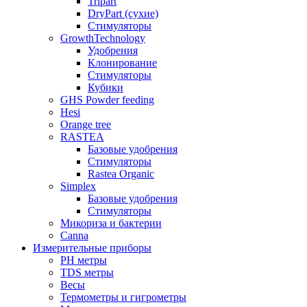
Tripart
DryPart (сухие)
Стимуляторы
GrowthTechnology
Удобрения
Клонирование
Стимуляторы
Кубики
GHS Powder feeding
Hesi
Orange tree
RASTEA
Базовые удобрения
Стимуляторы
Rastea Organic
Simplex
Базовые удобрения
Стимуляторы
Микориза и бактерии
Canna
Измерительные приборы
PH метры
TDS метры
Весы
Термометры и гигрометры