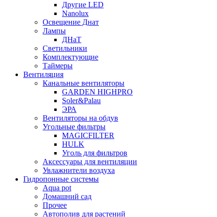
Другие LED
Nanolux
Освещение Днат
Лампы
ДНаТ
Светильники
Комплектующие
Таймеры
Вентиляция
Канальные вентиляторы
GARDEN HIGHPRO
Soler&Palau
ЭРА
Вентиляторы на обдув
Угольные фильтры
MAGICFILTER
HULK
Уголь для фильтров
Аксессуары для вентиляции
Увлажнители воздуха
Гидропонные системы
Aqua pot
Домашний сад
Прочее
Автополив для растений