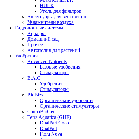
HULK
Уголь для фильтров
Аксессуары для вентиляции
Увлажнители воздуха
Гидропонные системы
Aqua pot
Домашний сад
Прочее
Автополив для растений
Удобрения
Advanced Nutrients
Базовые удобрения
Стимуляторы
B.A.C.
Удобрения
Стимуляторы
BioBizz
Органические удобрения
Органические стимуляторы
CannaBioGen
Terra Aquatica (GHE)
DualPart Coco
DualPart
Flora Nova