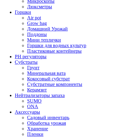
Микроскопы
Люксметры
Горшки
Air pot
Grow bag
Домашний Урожай
Поддоны
Мини теплички
Горшки для водных культур
Пластиковые контейнеры
PH регуляторы
Субстраты
Грунт
Минеральная вата
Кокосовый субстрат
Субстратные компоненты
Керамзит
Нейтрализаторы запаха
SUMO
ONA
Аксессуары
Садовый инвентарь
Обработка урожая
Хранение
Пленки