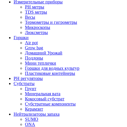
Измерительные приборы
PH метры
TDS метры
Весы
Термометры и гигрометры
Микроскопы
Люксметры
Горшки
Air pot
Grow bag
Домашний Урожай
Поддоны
Мини теплички
Горшки для водных культур
Пластиковые контейнеры
PH регуляторы
Субстраты
Грунт
Минеральная вата
Кокосовый субстрат
Субстратные компоненты
Керамзит
Нейтрализаторы запаха
SUMO
ONA