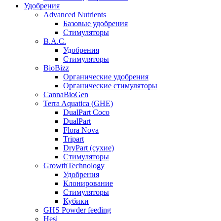
Удобрения
Advanced Nutrients
Базовые удобрения
Стимуляторы
B.A.C.
Удобрения
Стимуляторы
BioBizz
Органические удобрения
Органические стимуляторы
CannaBioGen
Terra Aquatica (GHE)
DualPart Coco
DualPart
Flora Nova
Tripart
DryPart (сухие)
Стимуляторы
GrowthTechnology
Удобрения
Клонирование
Стимуляторы
Кубики
GHS Powder feeding
Hesi