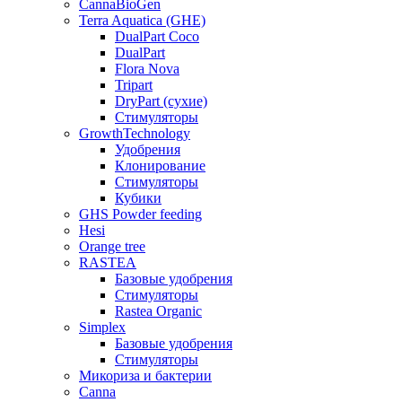
CannaBioGen
Terra Aquatica (GHE)
DualPart Coco
DualPart
Flora Nova
Tripart
DryPart (сухие)
Стимуляторы
GrowthTechnology
Удобрения
Клонирование
Стимуляторы
Кубики
GHS Powder feeding
Hesi
Orange tree
RASTEA
Базовые удобрения
Стимуляторы
Rastea Organic
Simplex
Базовые удобрения
Стимуляторы
Микориза и бактерии
Canna