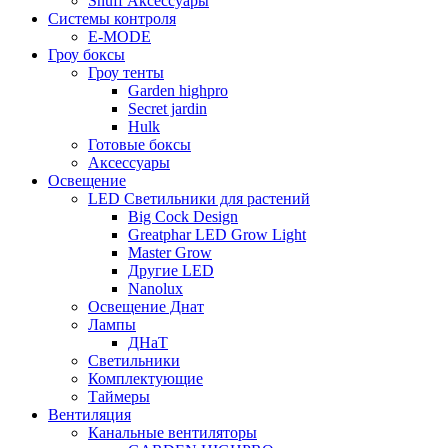
Snuff Аксессуары
Системы контроля
E-MODE
Гроу боксы
Гроу тенты
Garden highpro
Secret jardin
Hulk
Готовые боксы
Аксессуары
Освещение
LED Светильники для растений
Big Cock Design
Greatphar LED Grow Light
Master Grow
Другие LED
Nanolux
Освещение Днат
Лампы
ДНаТ
Светильники
Комплектующие
Таймеры
Вентиляция
Канальные вентиляторы