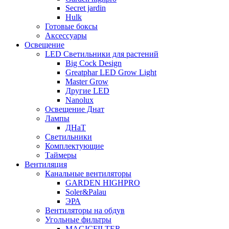
Secret jardin
Hulk
Готовые боксы
Аксессуары
Освещение
LED Светильники для растений
Big Cock Design
Greatphar LED Grow Light
Master Grow
Другие LED
Nanolux
Освещение Днат
Лампы
ДНаТ
Светильники
Комплектующие
Таймеры
Вентиляция
Канальные вентиляторы
GARDEN HIGHPRO
Soler&Palau
ЭРА
Вентиляторы на обдув
Угольные фильтры
MAGICFILTER