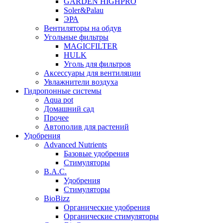
GARDEN HIGHPRO
Soler&Palau
ЭРА
Вентиляторы на обдув
Угольные фильтры
MAGICFILTER
HULK
Уголь для фильтров
Аксессуары для вентиляции
Увлажнители воздуха
Гидропонные системы
Aqua pot
Домашний сад
Прочее
Автополив для растений
Удобрения
Advanced Nutrients
Базовые удобрения
Стимуляторы
B.A.C.
Удобрения
Стимуляторы
BioBizz
Органические удобрения
Органические стимуляторы