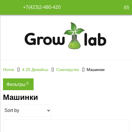
(
0
)
+7(423)2-480-420
Home
4:20 Девайсы
Самокрутки
Машинки
0
Фильтры
Машинки
Price
120
400