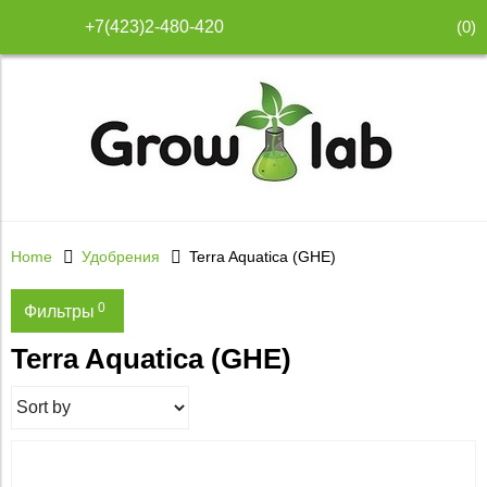
(
0
)
+7(423)2-480-420
Home
Удобрения
Terra Aquatica (GHE)
0
Фильтры
Terra Aquatica (GHE)
Price
600
14 700