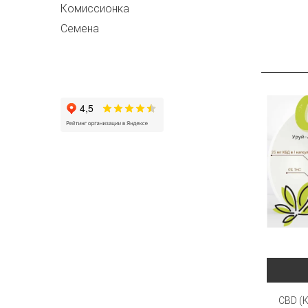
Комисcионка
Семена
CBD (