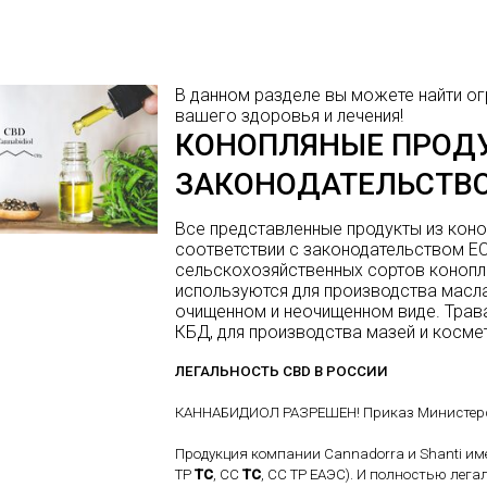
D
В данном разделе вы можете найти ог
вашего здоровья и лечения!
КОНОПЛЯНЫЕ ПРОД
ЗАКОНОДАТЕЛЬСТВ
Все представленные продукты из коно
соответствии с законодательством ЕС
сельскохозяйственных сортов конопли
используются для производства масла,
очищенном и неочищенном виде. Трава
КБД, для производства мазей и косме
ЛЕГАЛЬНОСТЬ CBD В РОССИИ
КАННАБИДИОЛ РАЗРЕШЕН! Приказ Министерства
Продукция компании Cannadorra и Shanti им
ТР
ТС
, СС
ТС
, СС ТР ЕАЭС). И полностью лега