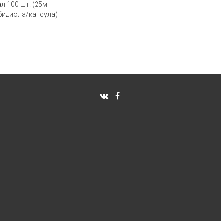
л 100 шт. (25мг
бидиола/капсула)