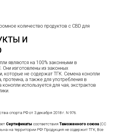
ромное количество продуктов с CBD для
УКТЫ И
О
пли являются на 100% законными в
. Они изготовлены из законных
, которые не содержат ТГК. Семена конопли
 протеина, а также для употребления в
 конопли используется для чая, экстрактов
тики.
 спорта РФ от 3 декабря 2018 г. N 976.
еет
Сертификаты
соответствия
Таможенного
союза
(СС
льна на территории РФ! Продукция не содержит ТГК, Все