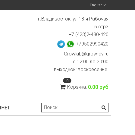
English
г.Владивосток, ул.13-я Рабочая
16.стр3
+7 (423)2-480-420
+79502990420
Growlab@grow-dv.ru
c 12:00 до 20:00
выходной: воскресенье.
0
0.00 руб
Корзина:
ИНЕТ