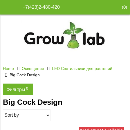
(
0
)
+7(423)2-480-420
Home
Освещение
LED Светильники для растений
Big Cock Design
0
Фильтры
Big Cock Design
Price
15 000
57 750