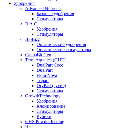
Удобрения
Advanced Nutrients
Базовые удобрения
Стимуляторы
B.A.C.
Удобрения
Стимуляторы
BioBizz
Органические удобрения
Органические стимуляторы
CannaBioGen
Terra Aquatica (GHE)
DualPart Coco
DualPart
Flora Nova
Tripart
DryPart (сухие)
Стимуляторы
GrowthTechnology
Удобрения
Клонирование
Стимуляторы
Кубики
GHS Powder feeding
Hesi