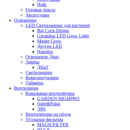
Hulk
Готовые боксы
Аксессуары
Освещение
LED Светильники для растений
Big Cock Design
Greatphar LED Grow Light
Master Grow
Другие LED
Nanolux
Освещение Днат
Лампы
ДНаТ
Светильники
Комплектующие
Таймеры
Вентиляция
Канальные вентиляторы
GARDEN HIGHPRO
Soler&Palau
ЭРА
Вентиляторы на обдув
Угольные фильтры
MAGICFILTER
HULK