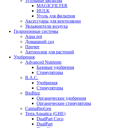
Угольные фильтры
MAGICFILTER
HULK
Уголь для фильтров
Аксессуары для вентиляции
Увлажнители воздуха
Гидропонные системы
Aqua pot
Домашний сад
Прочее
Автополив для растений
Удобрения
Advanced Nutrients
Базовые удобрения
Стимуляторы
B.A.C.
Удобрения
Стимуляторы
BioBizz
Органические удобрения
Органические стимуляторы
CannaBioGen
Terra Aquatica (GHE)
DualPart Coco
DualPart