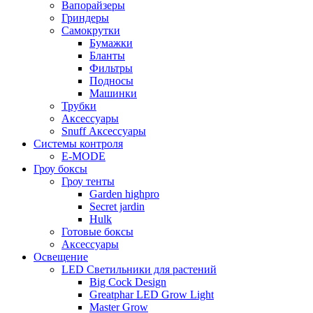
Вапорайзеры
Гриндеры
Самокрутки
Бумажки
Бланты
Фильтры
Подносы
Машинки
Трубки
Аксессуары
Snuff Аксессуары
Системы контроля
E-MODE
Гроу боксы
Гроу тенты
Garden highpro
Secret jardin
Hulk
Готовые боксы
Аксессуары
Освещение
LED Светильники для растений
Big Cock Design
Greatphar LED Grow Light
Master Grow