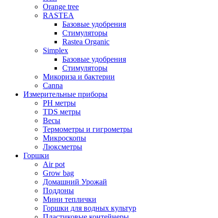
Orange tree
RASTEA
Базовые удобрения
Стимуляторы
Rastea Organic
Simplex
Базовые удобрения
Стимуляторы
Микориза и бактерии
Canna
Измерительные приборы
PH метры
TDS метры
Весы
Термометры и гигрометры
Микроскопы
Люксметры
Горшки
Air pot
Grow bag
Домашний Урожай
Поддоны
Мини теплички
Горшки для водных культур
Пластиковые контейнеры