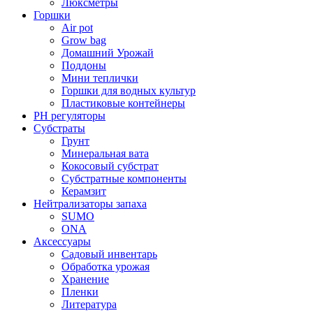
Люксметры
Горшки
Air pot
Grow bag
Домашний Урожай
Поддоны
Мини теплички
Горшки для водных культур
Пластиковые контейнеры
PH регуляторы
Субстраты
Грунт
Минеральная вата
Кокосовый субстрат
Субстратные компоненты
Керамзит
Нейтрализаторы запаха
SUMO
ONA
Аксессуары
Садовый инвентарь
Обработка урожая
Хранение
Пленки
Литература