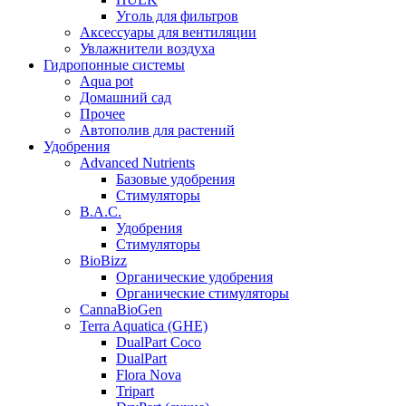
Уголь для фильтров
Аксессуары для вентиляции
Увлажнители воздуха
Гидропонные системы
Aqua pot
Домашний сад
Прочее
Автополив для растений
Удобрения
Advanced Nutrients
Базовые удобрения
Стимуляторы
B.A.C.
Удобрения
Стимуляторы
BioBizz
Органические удобрения
Органические стимуляторы
CannaBioGen
Terra Aquatica (GHE)
DualPart Coco
DualPart
Flora Nova
Tripart