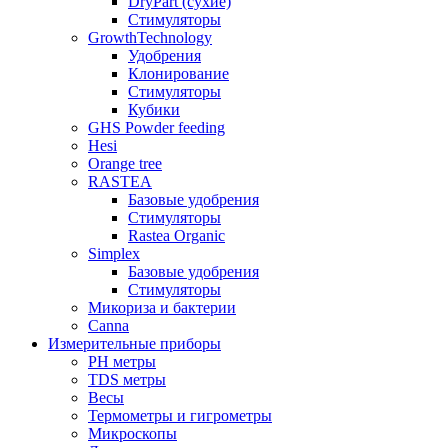
DryPart (сухие)
Стимуляторы
GrowthTechnology
Удобрения
Клонирование
Стимуляторы
Кубики
GHS Powder feeding
Hesi
Orange tree
RASTEA
Базовые удобрения
Стимуляторы
Rastea Organic
Simplex
Базовые удобрения
Стимуляторы
Микориза и бактерии
Canna
Измерительные приборы
PH метры
TDS метры
Весы
Термометры и гигрометры
Микроскопы