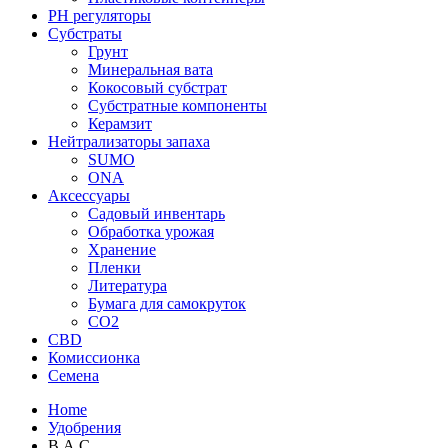
PH регуляторы
Субстраты
Грунт
Минеральная вата
Кокосовый субстрат
Субстратные компоненты
Керамзит
Нейтрализаторы запаха
SUMO
ONA
Аксессуары
Садовый инвентарь
Обработка урожая
Хранение
Пленки
Литература
Бумага для самокруток
CO2
CBD
Комисcионка
Семена
Home
Удобрения
B.A.C.