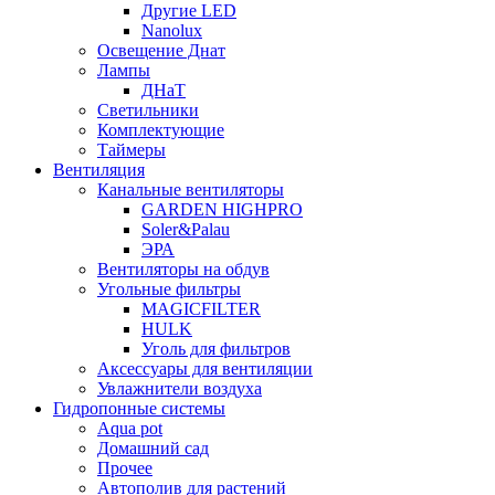
Другие LED
Nanolux
Освещение Днат
Лампы
ДНаТ
Светильники
Комплектующие
Таймеры
Вентиляция
Канальные вентиляторы
GARDEN HIGHPRO
Soler&Palau
ЭРА
Вентиляторы на обдув
Угольные фильтры
MAGICFILTER
HULK
Уголь для фильтров
Аксессуары для вентиляции
Увлажнители воздуха
Гидропонные системы
Aqua pot
Домашний сад
Прочее
Автополив для растений