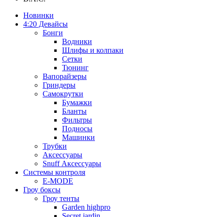
Новинки
4:20 Девайсы
Бонги
Водники
Шлифы и колпаки
Сетки
Тюнинг
Вапорайзеры
Гриндеры
Самокрутки
Бумажки
Бланты
Фильтры
Подносы
Машинки
Трубки
Аксессуары
Snuff Аксессуары
Системы контроля
E-MODE
Гроу боксы
Гроу тенты
Garden highpro
Secret jardin