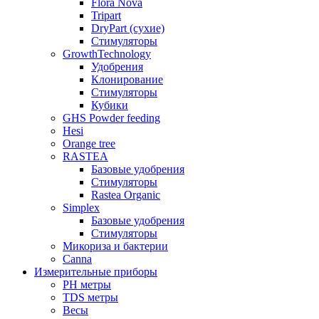
Flora Nova
Tripart
DryPart (сухие)
Стимуляторы
GrowthTechnology
Удобрения
Клонирование
Стимуляторы
Кубики
GHS Powder feeding
Hesi
Orange tree
RASTEA
Базовые удобрения
Стимуляторы
Rastea Organic
Simplex
Базовые удобрения
Стимуляторы
Микориза и бактерии
Canna
Измерительные приборы
PH метры
TDS метры
Весы