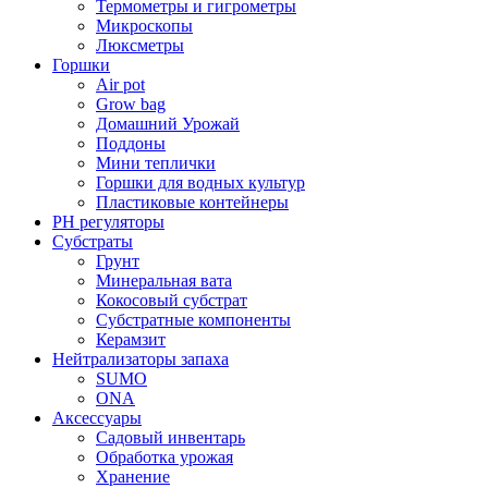
Термометры и гигрометры
Микроскопы
Люксметры
Горшки
Air pot
Grow bag
Домашний Урожай
Поддоны
Мини теплички
Горшки для водных культур
Пластиковые контейнеры
PH регуляторы
Субстраты
Грунт
Минеральная вата
Кокосовый субстрат
Субстратные компоненты
Керамзит
Нейтрализаторы запаха
SUMO
ONA
Аксессуары
Садовый инвентарь
Обработка урожая
Хранение