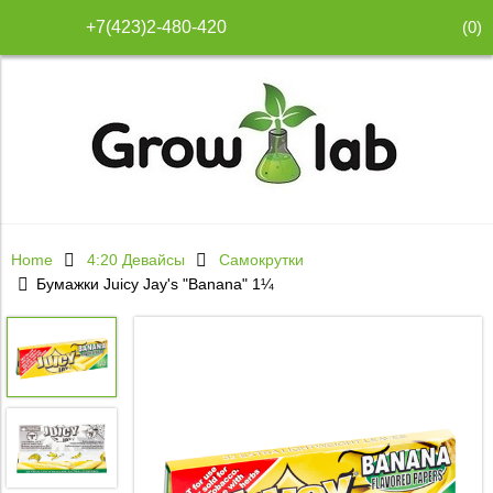
(
0
)
+7(423)2-480-420
Home
4:20 Девайсы
Самокрутки
Бумажки Juicy Jay's "Banana" 1¼