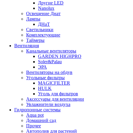
Другие LED
Nanolux
Освещение Днат
Лампы
ДНаТ
Светильники
Комплектующие
Таймеры
Вентиляция
Канальные вентиляторы
GARDEN HIGHPRO
Soler&Palau
ЭРА
Вентиляторы на обдув
Угольные фильтры
MAGICFILTER
HULK
Уголь для фильтров
Аксессуары для вентиляции
Увлажнители воздуха
Гидропонные системы
Aqua pot
Домашний сад
Прочее
Автополив для растений