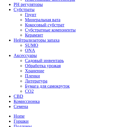
PH регуляторы
Субстраты
Грунт
Минеральная вата
Кокосовый субстрат
Субстратные компоненты
Керамзит
Нейтрализаторы запаха
SUMO
ONA
Аксессуары
Садовый инвентарь
Обработка урожая
Хранение
Пленки
Литература
Бумага для самокруток
CO2
CBD
Комисcионка
Семена
Home
Горшки
Поддоны