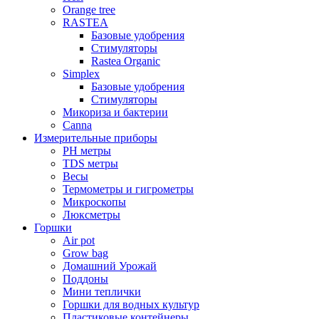
Orange tree
RASTEA
Базовые удобрения
Стимуляторы
Rastea Organic
Simplex
Базовые удобрения
Стимуляторы
Микориза и бактерии
Canna
Измерительные приборы
PH метры
TDS метры
Весы
Термометры и гигрометры
Микроскопы
Люксметры
Горшки
Air pot
Grow bag
Домашний Урожай
Поддоны
Мини теплички
Горшки для водных культур
Пластиковые контейнеры