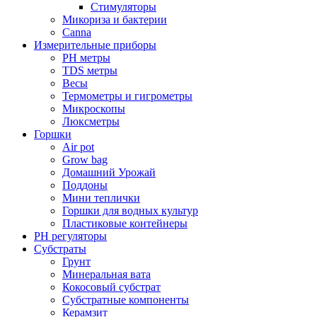
Стимуляторы
Микориза и бактерии
Canna
Измерительные приборы
PH метры
TDS метры
Весы
Термометры и гигрометры
Микроскопы
Люксметры
Горшки
Air pot
Grow bag
Домашний Урожай
Поддоны
Мини теплички
Горшки для водных культур
Пластиковые контейнеры
PH регуляторы
Субстраты
Грунт
Минеральная вата
Кокосовый субстрат
Субстратные компоненты
Керамзит