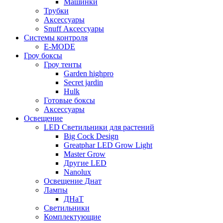
Машинки
Трубки
Аксессуары
Snuff Аксессуары
Системы контроля
E-MODE
Гроу боксы
Гроу тенты
Garden highpro
Secret jardin
Hulk
Готовые боксы
Аксессуары
Освещение
LED Светильники для растений
Big Cock Design
Greatphar LED Grow Light
Master Grow
Другие LED
Nanolux
Освещение Днат
Лампы
ДНаТ
Светильники
Комплектующие