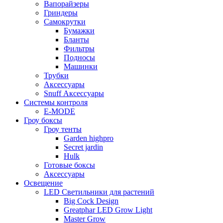
Вапорайзеры
Гриндеры
Самокрутки
Бумажки
Бланты
Фильтры
Подносы
Машинки
Трубки
Аксессуары
Snuff Аксессуары
Системы контроля
E-MODE
Гроу боксы
Гроу тенты
Garden highpro
Secret jardin
Hulk
Готовые боксы
Аксессуары
Освещение
LED Светильники для растений
Big Cock Design
Greatphar LED Grow Light
Master Grow