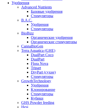
Удобрения
Advanced Nutrients
Базовые удобрения
Стимуляторы
B.A.C.
Удобрения
Стимуляторы
BioBizz
Органические удобрения
Органические стимуляторы
CannaBioGen
Terra Aquatica (GHE)
DualPart Coco
DualPart
Flora Nova
Tripart
DryPart (сухие)
Стимуляторы
GrowthTechnology
Удобрения
Клонирование
Стимуляторы
Кубики
GHS Powder feeding
Hesi