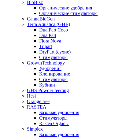
BioBizz
Органические удобрения
Органические стимуляторы
CannaBioGen
Terra Aquatica (GHE)
DualPart Coco
DualPart
Flora Nova
Tripart
DryPart (сухие)
Стимуляторы
GrowthTechnology
Удобрения
Клонирование
Стимуляторы
Кубики
GHS Powder feeding
Hesi
Orange tree
RASTEA
Базовые удобрения
Стимуляторы
Rastea Organic
Simplex
Базовые удобрения