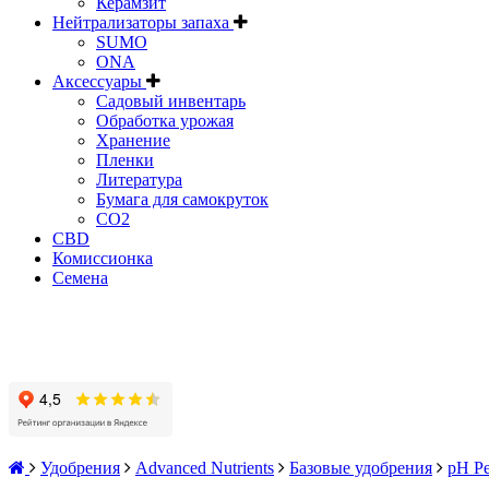
Керамзит
Нейтрализаторы запаха
SUMO
ONA
Аксессуары
Садовый инвентарь
Обработка урожая
Хранение
Пленки
Литература
Бумага для самокруток
CO2
CBD
Комисcионка
Семена
Удобрения
Advanced Nutrients
Базовые удобрения
pH Pe