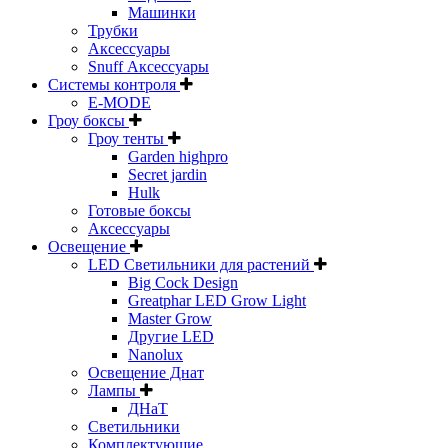
Машинки
Трубки
Аксессуары
Snuff Аксессуары
Системы контроля
E-MODE
Гроу боксы
Гроу тенты
Garden highpro
Secret jardin
Hulk
Готовые боксы
Аксессуары
Освещение
LED Светильники для растений
Big Cock Design
Greatphar LED Grow Light
Master Grow
Другие LED
Nanolux
Освещение Днат
Лампы
ДНаТ
Светильники
Комплектующие