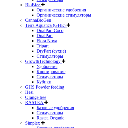
BioBizz
Органические удобрения
Органические стимуляторы
CannaBioGen
Terra Aquatica (GHE)
DualPart Coco
DualPart
Flora Nova
Tripart
DryPart (сухие)
Стимуляторы
GrowthTechnology
Удобрения
Клонирование
Стимуляторы
Кубики
GHS Powder feeding
Hesi
Orange tree
RASTEA
Базовые удобрения
Стимуляторы
Rastea Organic
Simplex