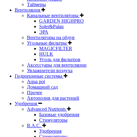
Таймеры
Вентиляция
Канальные вентиляторы
GARDEN HIGHPRO
Soler&Palau
ЭРА
Вентиляторы на обдув
Угольные фильтры
MAGICFILTER
HULK
Уголь для фильтров
Аксессуары для вентиляции
Увлажнители воздуха
Гидропонные системы
Aqua pot
Домашний сад
Прочее
Автополив для растений
Удобрения
Advanced Nutrients
Базовые удобрения
Стимуляторы
B.A.C.
Удобрения
Стимуляторы