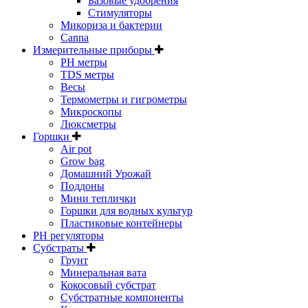
Базовые удобрения
Стимуляторы
Микориза и бактерии
Canna
Измерительные приборы
PH метры
TDS метры
Весы
Термометры и гигрометры
Микроскопы
Люксметры
Горшки
Air pot
Grow bag
Домашний Урожай
Поддоны
Мини теплички
Горшки для водных культур
Пластиковые контейнеры
PH регуляторы
Субстраты
Грунт
Минеральная вата
Кокосовый субстрат
Субстратные компоненты