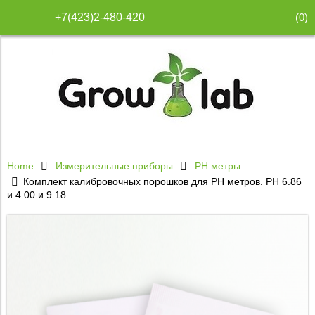
(
0
)
+7(423)2-480-420
Home
Измерительные приборы
PH метры
Комплект калибровочных порошков для PH метров. PH 6.86
и 4.00 и 9.18