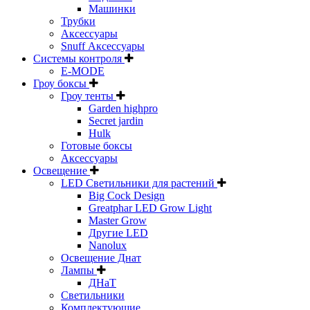
Машинки
Трубки
Аксессуары
Snuff Аксессуары
Системы контроля
E-MODE
Гроу боксы
Гроу тенты
Garden highpro
Secret jardin
Hulk
Готовые боксы
Аксессуары
Освещение
LED Светильники для растений
Big Cock Design
Greatphar LED Grow Light
Master Grow
Другие LED
Nanolux
Освещение Днат
Лампы
ДНаТ
Светильники
Комплектующие