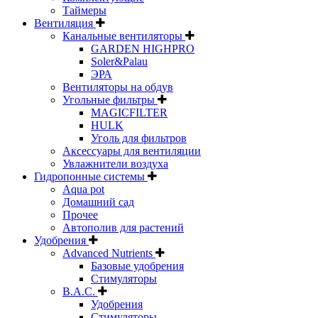
Таймеры
Вентиляция
Канальные вентиляторы
GARDEN HIGHPRO
Soler&Palau
ЭРА
Вентиляторы на обдув
Угольные фильтры
MAGICFILTER
HULK
Уголь для фильтров
Аксессуары для вентиляции
Увлажнители воздуха
Гидропонные системы
Aqua pot
Домашний сад
Прочее
Автополив для растений
Удобрения
Advanced Nutrients
Базовые удобрения
Стимуляторы
B.A.C.
Удобрения
Стимуляторы