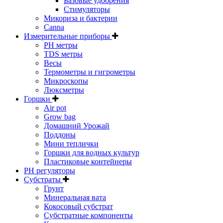
Базовые удобрения
Стимуляторы
Микориза и бактерии
Canna
Измерительные приборы
PH метры
TDS метры
Весы
Термометры и гигрометры
Микроскопы
Люксметры
Горшки
Air pot
Grow bag
Домашний Урожай
Поддоны
Мини теплички
Горшки для водных культур
Пластиковые контейнеры
PH регуляторы
Субстраты
Грунт
Минеральная вата
Кокосовый субстрат
Субстратные компоненты