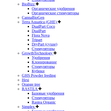
BioBizz
Органические удобрения
Органические стимуляторы
CannaBioGen
Terra Aquatica (GHE)
DualPart Coco
DualPart
Flora Nova
Tripart
DryPart (сухие)
Стимуляторы
GrowthTechnology
Удобрения
Клонирование
Стимуляторы
Кубики
GHS Powder feeding
Hesi
Orange tree
RASTEA
Базовые удобрения
Стимуляторы
Rastea Organic
Simplex