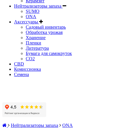
Керамзит
Нейтрализаторы запаха
SUMO
ONA
Аксессуары
Садовый инвентарь
Обработка урожая
Хранение
Пленки
Литература
Бумага для самокруток
CO2
CBD
Комисcионка
Семена
Нейтрализаторы запаха
ONA