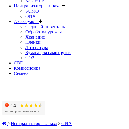
Керамзит
Нейтрализаторы запаха
SUMO
ONA
Аксессуары
Садовый инвентарь
Обработка урожая
Хранение
Пленки
Литература
Бумага для самокруток
CO2
CBD
Комисcионка
Семена
Нейтрализаторы запаха
ONA