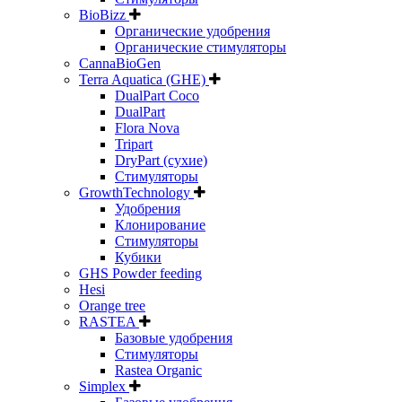
BioBizz
Органические удобрения
Органические стимуляторы
CannaBioGen
Terra Aquatica (GHE)
DualPart Coco
DualPart
Flora Nova
Tripart
DryPart (сухие)
Стимуляторы
GrowthTechnology
Удобрения
Клонирование
Стимуляторы
Кубики
GHS Powder feeding
Hesi
Orange tree
RASTEA
Базовые удобрения
Стимуляторы
Rastea Organic
Simplex