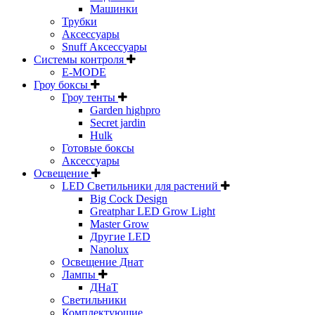
Машинки
Трубки
Аксессуары
Snuff Аксессуары
Системы контроля
E-MODE
Гроу боксы
Гроу тенты
Garden highpro
Secret jardin
Hulk
Готовые боксы
Аксессуары
Освещение
LED Светильники для растений
Big Cock Design
Greatphar LED Grow Light
Master Grow
Другие LED
Nanolux
Освещение Днат
Лампы
ДНаТ
Светильники
Комплектующие