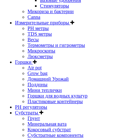
Базовые удобрения
Стимуляторы
Микориза и бактерии
Canna
Измерительные приборы
PH метры
TDS метры
Весы
Термометры и гигрометры
Микроскопы
Люксметры
Горшки
Air pot
Grow bag
Домашний Урожай
Поддоны
Мини теплички
Горшки для водных культур
Пластиковые контейнеры
PH регуляторы
Субстраты
Грунт
Минеральная вата
Кокосовый субстрат
Субстратные компоненты