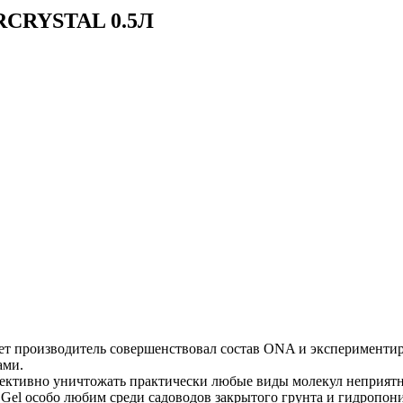
RCRYSTAL 0.5Л
ет производитель совершенствовал состав ONA и экспериментир
ами.
ктивно уничтожать практически любые виды молекул неприятног
 Gel особо любим среди садоводов закрытого грунта и гидропо