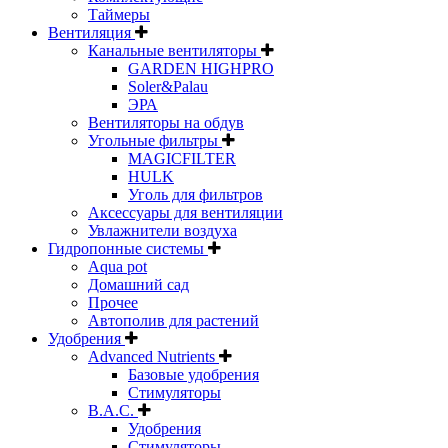
Таймеры
Вентиляция
Канальные вентиляторы
GARDEN HIGHPRO
Soler&Palau
ЭРА
Вентиляторы на обдув
Угольные фильтры
MAGICFILTER
HULK
Уголь для фильтров
Аксессуары для вентиляции
Увлажнители воздуха
Гидропонные системы
Aqua pot
Домашний сад
Прочее
Автополив для растений
Удобрения
Advanced Nutrients
Базовые удобрения
Стимуляторы
B.A.C.
Удобрения
Стимуляторы