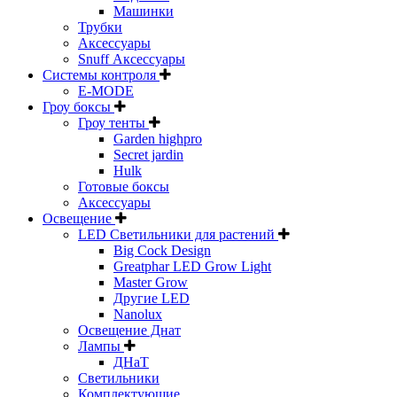
Машинки
Трубки
Аксессуары
Snuff Аксессуары
Системы контроля
E-MODE
Гроу боксы
Гроу тенты
Garden highpro
Secret jardin
Hulk
Готовые боксы
Аксессуары
Освещение
LED Светильники для растений
Big Cock Design
Greatphar LED Grow Light
Master Grow
Другие LED
Nanolux
Освещение Днат
Лампы
ДНаТ
Светильники
Комплектующие