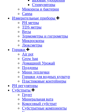
Базовые удобрения
Стимуляторы
Микориза и бактерии
Canna
Измерительные приборы
PH метры
TDS метры
Весы
Термометры и гигрометры
Микроскопы
Люксметры
Горшки
Air pot
Grow bag
Домашний Урожай
Поддоны
Мини теплички
Горшки для водных культур
Пластиковые контейнеры
PH регуляторы
Субстраты
Грунт
Минеральная вата
Кокосовый субстрат
Субстратные компоненты