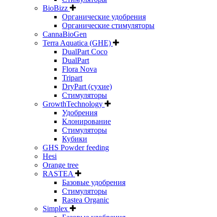
BioBizz
Органические удобрения
Органические стимуляторы
CannaBioGen
Terra Aquatica (GHE)
DualPart Coco
DualPart
Flora Nova
Tripart
DryPart (сухие)
Стимуляторы
GrowthTechnology
Удобрения
Клонирование
Стимуляторы
Кубики
GHS Powder feeding
Hesi
Orange tree
RASTEA
Базовые удобрения
Стимуляторы
Rastea Organic
Simplex