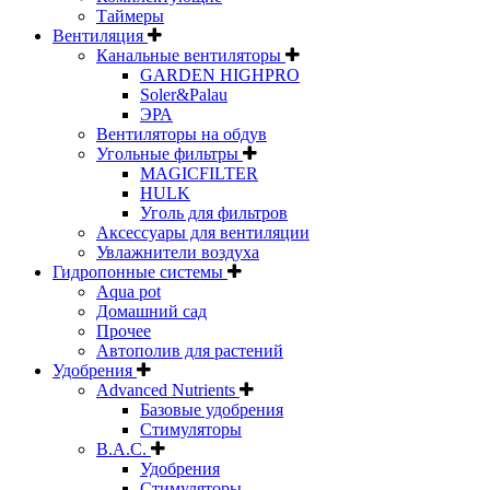
Таймеры
Вентиляция
Канальные вентиляторы
GARDEN HIGHPRO
Soler&Palau
ЭРА
Вентиляторы на обдув
Угольные фильтры
MAGICFILTER
HULK
Уголь для фильтров
Аксессуары для вентиляции
Увлажнители воздуха
Гидропонные системы
Aqua pot
Домашний сад
Прочее
Автополив для растений
Удобрения
Advanced Nutrients
Базовые удобрения
Стимуляторы
B.A.C.
Удобрения
Стимуляторы