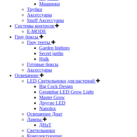
Машинки
Трубки
Аксессуары
Snuff Аксессуары
Системы контроля
E-MODE
Гроу боксы
Гроу тенты
Garden highpro
Secret jardin
Hulk
Готовые боксы
Аксессуары
Освещение
LED Светильники для растений
Big Cock Design
Greatphar LED Grow Light
Master Grow
Другие LED
Nanolux
Освещение Днат
Лампы
ДНаТ
Светильники
Комплектующие