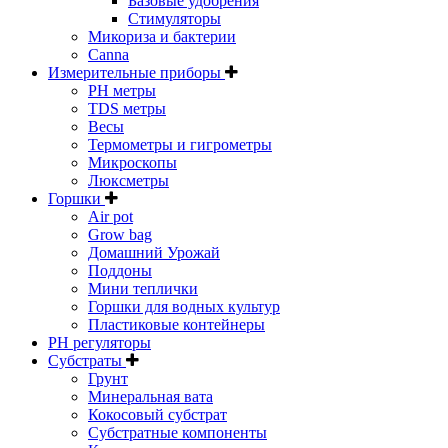
Базовые удобрения
Стимуляторы
Микориза и бактерии
Canna
Измерительные приборы
PH метры
TDS метры
Весы
Термометры и гигрометры
Микроскопы
Люксметры
Горшки
Air pot
Grow bag
Домашний Урожай
Поддоны
Мини теплички
Горшки для водных культур
Пластиковые контейнеры
PH регуляторы
Субстраты
Грунт
Минеральная вата
Кокосовый субстрат
Субстратные компоненты