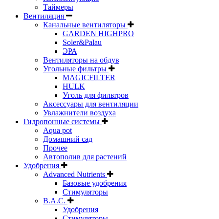
Таймеры
Вентиляция
Канальные вентиляторы
GARDEN HIGHPRO
Soler&Palau
ЭРА
Вентиляторы на обдув
Угольные фильтры
MAGICFILTER
HULK
Уголь для фильтров
Аксессуары для вентиляции
Увлажнители воздуха
Гидропонные системы
Aqua pot
Домашний сад
Прочее
Автополив для растений
Удобрения
Advanced Nutrients
Базовые удобрения
Стимуляторы
B.A.C.
Удобрения
Стимуляторы