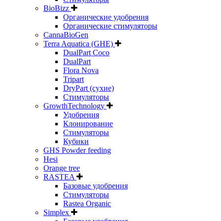
BioBizz
Органические удобрения
Органические стимуляторы
CannaBioGen
Terra Aquatica (GHE)
DualPart Coco
DualPart
Flora Nova
Tripart
DryPart (сухие)
Стимуляторы
GrowthTechnology
Удобрения
Клонирование
Стимуляторы
Кубики
GHS Powder feeding
Hesi
Orange tree
RASTEA
Базовые удобрения
Стимуляторы
Rastea Organic
Simplex