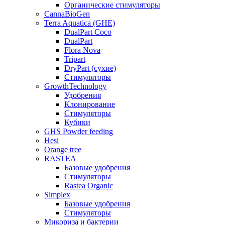
Органические стимуляторы
CannaBioGen
Terra Aquatica (GHE)
DualPart Coco
DualPart
Flora Nova
Tripart
DryPart (сухие)
Стимуляторы
GrowthTechnology
Удобрения
Клонирование
Стимуляторы
Кубики
GHS Powder feeding
Hesi
Orange tree
RASTEA
Базовые удобрения
Стимуляторы
Rastea Organic
Simplex
Базовые удобрения
Стимуляторы
Микориза и бактерии