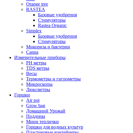
Orange tree
RASTEA
Базовые удобрения
Стимуляторы
Rastea Organic
Simplex
Базовые удобрения
Стимуляторы
Микориза и бактерии
Canna
Измерительные приборы
PH метры
TDS метры
Весы
Термометры и гигрометры
Микроскопы
Люксметры
Горшки
Air pot
Grow bag
Домашний Урожай
Поддоны
Мини теплички
Горшки для водных культур
Пластиковые контейнеры