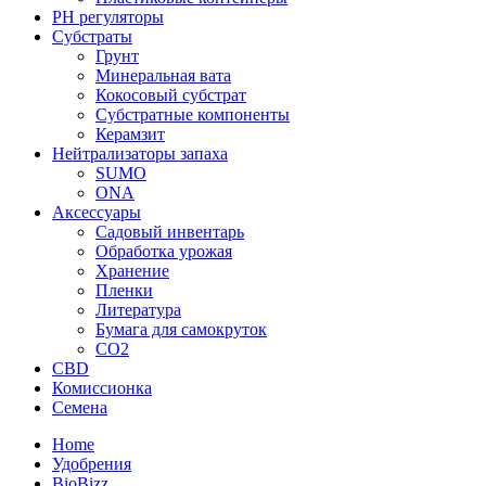
PH регуляторы
Субстраты
Грунт
Минеральная вата
Кокосовый субстрат
Субстратные компоненты
Керамзит
Нейтрализаторы запаха
SUMO
ONA
Аксессуары
Садовый инвентарь
Обработка урожая
Хранение
Пленки
Литература
Бумага для самокруток
CO2
CBD
Комисcионка
Семена
Home
Удобрения
BioBizz