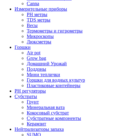
Canna
Измерительные приборы
PH метры
TDS метры
Весы
Термометры и гигрометры
Микроскопы
Люксметры
Горшки
Air pot
Grow bag
Домашний Урожай
Поддоны
Мини теплички
Горшки для водных культур
Пластиковые контейнеры
PH регуляторы
Субстраты
Грунт
Минеральная вата
Кокосовый субстрат
Субстратные компоненты
Керамзит
Нейтрализаторы запаха
SUMO