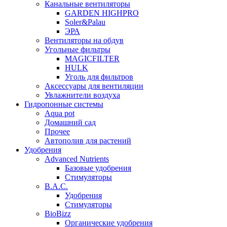
Канальные вентиляторы
GARDEN HIGHPRO
Soler&Palau
ЭРА
Вентиляторы на обдув
Угольные фильтры
MAGICFILTER
HULK
Уголь для фильтров
Аксессуары для вентиляции
Увлажнители воздуха
Гидропонные системы
Aqua pot
Домашний сад
Прочее
Автополив для растений
Удобрения
Advanced Nutrients
Базовые удобрения
Стимуляторы
B.A.C.
Удобрения
Стимуляторы
BioBizz
Органические удобрения