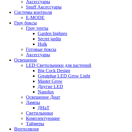
Аксессуары
Snuff Аксессуары
Системы контроля
E-MODE
Гроу боксы
Гроу тенты
Garden highpro
Secret jardin
Hulk
Готовые боксы
Аксессуары
Освещение
LED Светильники для растений
Big Cock Design
Greatphar LED Grow Light
Master Grow
Другие LED
Nanolux
Освещение Днат
Лампы
ДНаТ
Светильники
Комплектующие
Таймеры
Вентиляция