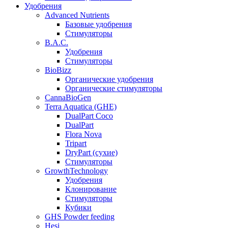
Удобрения
Advanced Nutrients
Базовые удобрения
Стимуляторы
B.A.C.
Удобрения
Стимуляторы
BioBizz
Органические удобрения
Органические стимуляторы
CannaBioGen
Terra Aquatica (GHE)
DualPart Coco
DualPart
Flora Nova
Tripart
DryPart (сухие)
Стимуляторы
GrowthTechnology
Удобрения
Клонирование
Стимуляторы
Кубики
GHS Powder feeding
Hesi