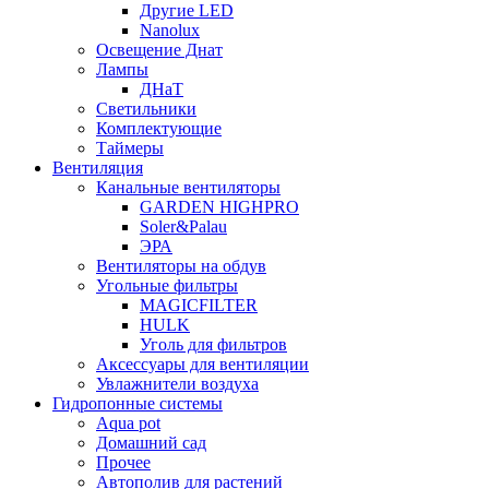
Другие LED
Nanolux
Освещение Днат
Лампы
ДНаТ
Светильники
Комплектующие
Таймеры
Вентиляция
Канальные вентиляторы
GARDEN HIGHPRO
Soler&Palau
ЭРА
Вентиляторы на обдув
Угольные фильтры
MAGICFILTER
HULK
Уголь для фильтров
Аксессуары для вентиляции
Увлажнители воздуха
Гидропонные системы
Aqua pot
Домашний сад
Прочее
Автополив для растений