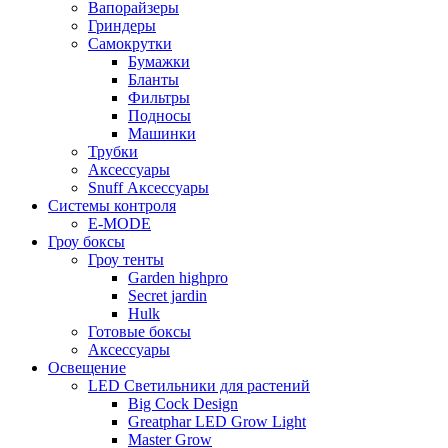
Вапорайзеры
Гриндеры
Самокрутки
Бумажки
Бланты
Фильтры
Подносы
Машинки
Трубки
Аксессуары
Snuff Аксессуары
Системы контроля
E-MODE
Гроу боксы
Гроу тенты
Garden highpro
Secret jardin
Hulk
Готовые боксы
Аксессуары
Освещение
LED Светильники для растений
Big Cock Design
Greatphar LED Grow Light
Master Grow