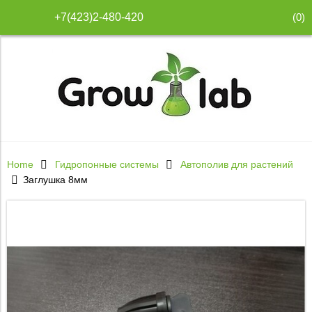
(
0
)
+7(423)2-480-420
Home
Гидропонные системы
Автополив для растений
Заглушка 8мм