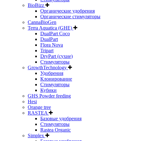
BioBizz
Органические удобрения
Органические стимуляторы
CannaBioGen
Terra Aquatica (GHE)
DualPart Coco
DualPart
Flora Nova
Tripart
DryPart (сухие)
Стимуляторы
GrowthTechnology
Удобрения
Клонирование
Стимуляторы
Кубики
GHS Powder feeding
Hesi
Orange tree
RASTEA
Базовые удобрения
Стимуляторы
Rastea Organic
Simplex