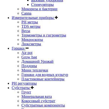
Базовые удобрения
Стимуляторы
Микориза и бактерии
Canna
Измерительные приборы
PH метры
TDS метры
Весы
Термометры и гигрометры
Микроскопы
Люксметры
Горшки
Air pot
Grow bag
Домашний Урожай
Поддоны
Мини теплички
Горшки для водных культур
Пластиковые контейнеры
PH регуляторы
Субстраты
Грунт
Минеральная вата
Кокосовый субстрат
Субстратные компоненты