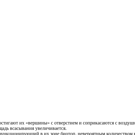
достигают их «вершины» с отверстием и соприкасаются с воздуш
ощадь всасывания увеличивается.
нкционирующий в их зоне биотоп, невероятным количеством кис