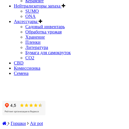
Керамзит
Нейтрализаторы запаха
SUMO
ONA
Аксессуары
Садовый инвентарь
Обработка урожая
Хранение
Пленки
Литература
Бумага для самокруток
CO2
CBD
Комисcионка
Семена
Горшки
Air pot