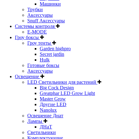
Машинки
Трубки
Аксессуары
Snuff Аксессуары
Системы контроля
E-MODE
Гроу боксы
Гроу тенты
Garden highpro
Secret jardin
Hulk
Готовые боксы
Аксессуары
Освещение
LED Светильники для растений
Big Cock Design
Greatphar LED Grow Light
Master Grow
Другие LED
Nanolux
Освещение Днат
Лампы
ДНаТ
Светильники
Комплектующие