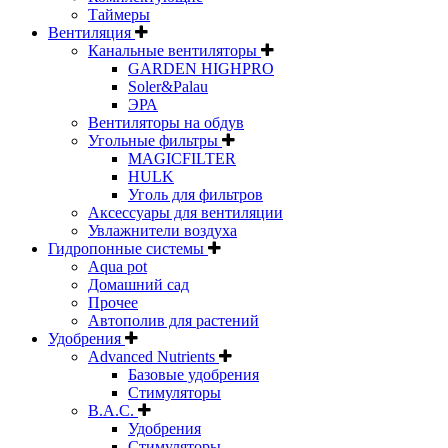
Таймеры
Вентиляция
Канальные вентиляторы
GARDEN HIGHPRO
Soler&Palau
ЭРА
Вентиляторы на обдув
Угольные фильтры
MAGICFILTER
HULK
Уголь для фильтров
Аксессуары для вентиляции
Увлажнители воздуха
Гидропонные системы
Aqua pot
Домашний сад
Прочее
Автополив для растений
Удобрения
Advanced Nutrients
Базовые удобрения
Стимуляторы
B.A.C.
Удобрения
Стимуляторы