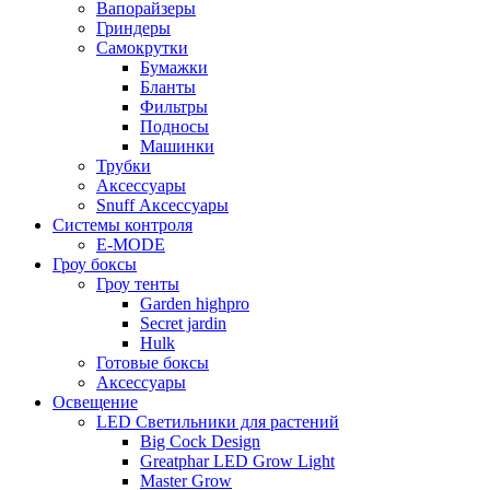
Вапорайзеры
Гриндеры
Самокрутки
Бумажки
Бланты
Фильтры
Подносы
Машинки
Трубки
Аксессуары
Snuff Аксессуары
Системы контроля
E-MODE
Гроу боксы
Гроу тенты
Garden highpro
Secret jardin
Hulk
Готовые боксы
Аксессуары
Освещение
LED Светильники для растений
Big Cock Design
Greatphar LED Grow Light
Master Grow