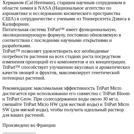
Херманом (Cal Herrmann), старшим научным сотрудником в
области химии в NASA (Национальное агентство по
аэронавтике и исследованию космического пространства
США) в сотрудничестве с учеными из Университета Дэвиса в
Калифорнии.
Питательная система TriPart™ имеет функциональную,
эволюционирующую формулу, постоянно обновляемую в
соответствии с последними научными открытиями и
разработками.
TriPart™ позволяет удовлетворить все необходимые
потребности растения на всех стадиях роста посредством
изменения пропорций его компонентов и их концентрации.
TriPart™ способствует улучшению вкусовых и ароматических
качеств овощей и фруктов, максимизирует генетический
потенциал растений.
Рекомендация: максимальная эффективность TriPart Micro
достигается при использовании его совместно с TriPart Bloom
и TriPart Grow. При солесодержании воды около 30 мг\л,
смешайте TriPart Micro HW (для жесткой воды) и TriPart Micro
SW (для мягкой воды), чтобы получить идеальный раствор
для ваших растений.
Произведено во Франции