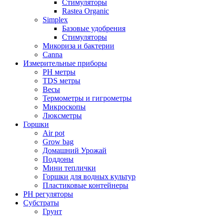
Стимуляторы
Rastea Organic
Simplex
Базовые удобрения
Стимуляторы
Микориза и бактерии
Canna
Измерительные приборы
PH метры
TDS метры
Весы
Термометры и гигрометры
Микроскопы
Люксметры
Горшки
Air pot
Grow bag
Домашний Урожай
Поддоны
Мини теплички
Горшки для водных культур
Пластиковые контейнеры
PH регуляторы
Субстраты
Грунт