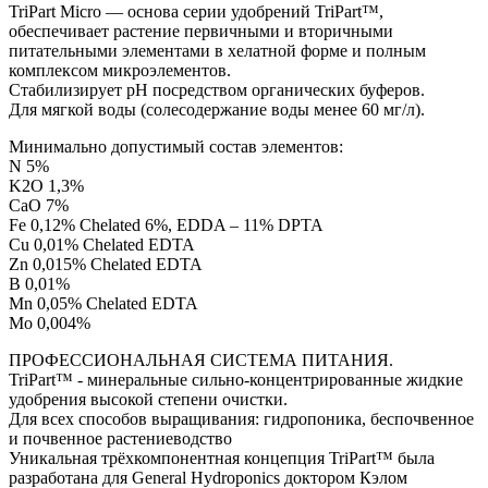
TriPart Micro — основа серии удобрений TriPart™,
обеспечивает растение первичными и вторичными
питательными элементами в хелатной форме и полным
комплексом микроэлементов.
Стабилизирует pH посредством органических буферов.
Для мягкой воды (солесодержание воды менее 60 мг/л).
Минимально допустимый состав элементов:
N 5%
K2O 1,3%
CaO 7%
Fe 0,12% Chelated 6%, EDDA – 11% DPTA
Cu 0,01% Chelated EDTA
Zn 0,015% Chelated EDTA
B 0,01%
Mn 0,05% Chelated EDTA
Mo 0,004%
ПРОФЕССИОНАЛЬНАЯ СИСТЕМА ПИТАНИЯ.
TriPart™ - минеральные сильно-концентрированные жидкие
удобрения высокой степени очистки.
Для всех способов выращивания: гидропоника, беспочвенное
и почвенное растениеводство
Уникальная трёхкомпонентная концепция TriPart™ была
разработана для General Hydroponics доктором Кэлом