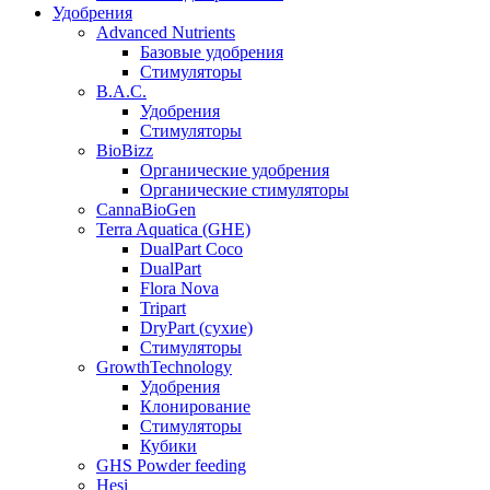
Удобрения
Advanced Nutrients
Базовые удобрения
Стимуляторы
B.A.C.
Удобрения
Стимуляторы
BioBizz
Органические удобрения
Органические стимуляторы
CannaBioGen
Terra Aquatica (GHE)
DualPart Coco
DualPart
Flora Nova
Tripart
DryPart (сухие)
Стимуляторы
GrowthTechnology
Удобрения
Клонирование
Стимуляторы
Кубики
GHS Powder feeding
Hesi