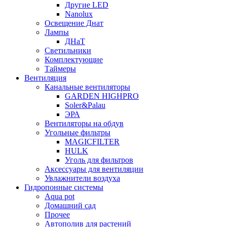
Другие LED
Nanolux
Освещение Днат
Лампы
ДНаТ
Светильники
Комплектующие
Таймеры
Вентиляция
Канальные вентиляторы
GARDEN HIGHPRO
Soler&Palau
ЭРА
Вентиляторы на обдув
Угольные фильтры
MAGICFILTER
HULK
Уголь для фильтров
Аксессуары для вентиляции
Увлажнители воздуха
Гидропонные системы
Aqua pot
Домашний сад
Прочее
Автополив для растений