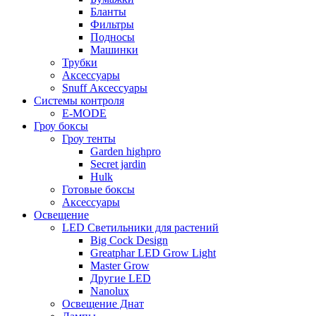
Бланты
Фильтры
Подносы
Машинки
Трубки
Аксессуары
Snuff Аксессуары
Системы контроля
E-MODE
Гроу боксы
Гроу тенты
Garden highpro
Secret jardin
Hulk
Готовые боксы
Аксессуары
Освещение
LED Светильники для растений
Big Cock Design
Greatphar LED Grow Light
Master Grow
Другие LED
Nanolux
Освещение Днат