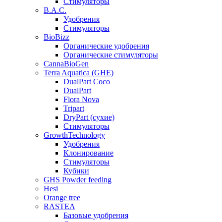
Стимуляторы
B.A.C.
Удобрения
Стимуляторы
BioBizz
Органические удобрения
Органические стимуляторы
CannaBioGen
Terra Aquatica (GHE)
DualPart Coco
DualPart
Flora Nova
Tripart
DryPart (сухие)
Стимуляторы
GrowthTechnology
Удобрения
Клонирование
Стимуляторы
Кубики
GHS Powder feeding
Hesi
Orange tree
RASTEA
Базовые удобрения