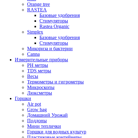
Orange tree
RASTEA
Базовые удобрения
Стимуляторы
Rastea Organic
Simplex
Базовые удобрения
Стимуляторы
Микориза и бактерии
Canna
Измерительные приборы
PH метры
TDS метры
Весы
Термометры и гигрометры
Микроскопы
Люксметры
Горшки
Air pot
Grow bag
Домашний Урожай
Поддоны
Мини теплички
Горшки для водных культур
Пластиковые контейнеры