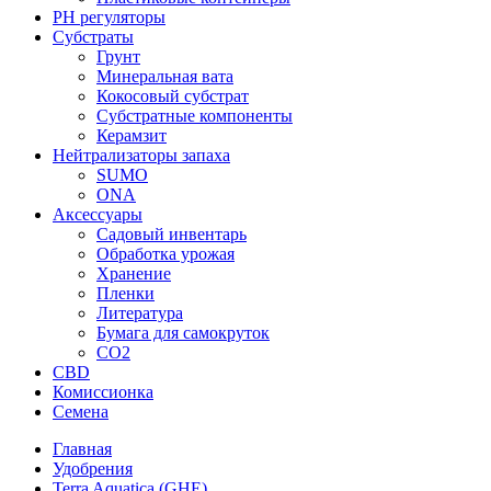
PH регуляторы
Субстраты
Грунт
Минеральная вата
Кокосовый субстрат
Субстратные компоненты
Керамзит
Нейтрализаторы запаха
SUMO
ONA
Аксессуары
Садовый инвентарь
Обработка урожая
Хранение
Пленки
Литература
Бумага для самокруток
CO2
CBD
Комисcионка
Семена
Главная
Удобрения
Terra Aquatica (GHE)