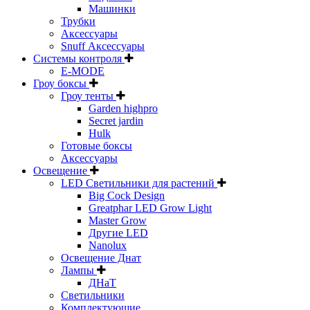
Машинки
Трубки
Аксессуары
Snuff Аксессуары
Системы контроля
E-MODE
Гроу боксы
Гроу тенты
Garden highpro
Secret jardin
Hulk
Готовые боксы
Аксессуары
Освещение
LED Светильники для растений
Big Cock Design
Greatphar LED Grow Light
Master Grow
Другие LED
Nanolux
Освещение Днат
Лампы
ДНаТ
Светильники
Комплектующие