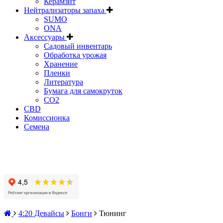
Керамзит
Нейтрализаторы запаха
SUMO
ONA
Аксессуары
Садовый инвентарь
Обработка урожая
Хранение
Пленки
Литература
Бумага для самокруток
CO2
CBD
Комисcионка
Семена
4:20 Девайсы
Бонги
Тюнинг