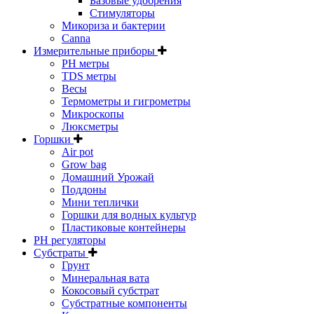
Базовые удобрения
Стимуляторы
Микориза и бактерии
Canna
Измерительные приборы
PH метры
TDS метры
Весы
Термометры и гигрометры
Микроскопы
Люксметры
Горшки
Air pot
Grow bag
Домашний Урожай
Поддоны
Мини теплички
Горшки для водных культур
Пластиковые контейнеры
PH регуляторы
Субстраты
Грунт
Минеральная вата
Кокосовый субстрат
Субстратные компоненты