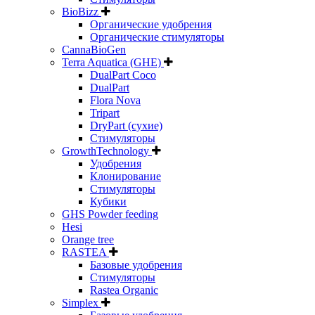
BioBizz
Органические удобрения
Органические стимуляторы
CannaBioGen
Terra Aquatica (GHE)
DualPart Coco
DualPart
Flora Nova
Tripart
DryPart (сухие)
Стимуляторы
GrowthTechnology
Удобрения
Клонирование
Стимуляторы
Кубики
GHS Powder feeding
Hesi
Orange tree
RASTEA
Базовые удобрения
Стимуляторы
Rastea Organic
Simplex