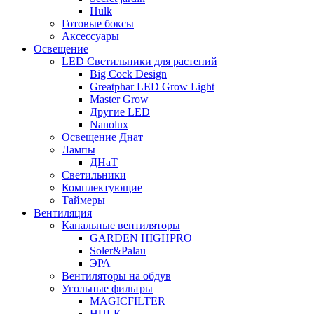
Hulk
Готовые боксы
Аксессуары
Освещение
LED Светильники для растений
Big Cock Design
Greatphar LED Grow Light
Master Grow
Другие LED
Nanolux
Освещение Днат
Лампы
ДНаТ
Светильники
Комплектующие
Таймеры
Вентиляция
Канальные вентиляторы
GARDEN HIGHPRO
Soler&Palau
ЭРА
Вентиляторы на обдув
Угольные фильтры
MAGICFILTER
HULK