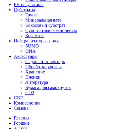
PH регуляторы
Субстраты
Грунт
Минеральная вата
Кокосовый субстрат
Субстратные компоненты
Керамзит
Нейтрализаторы запаха
SUMO
ONA
Аксессуары
Садовый инвентарь
Обработка урожая
Хранение
Пленки
Литература
Бумага для самокруток
CO2
CBD
Комисcионка
Семена
Главная
Горшки
Air pot