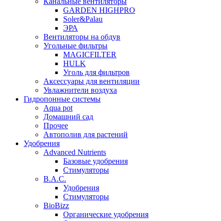
Канальные вентиляторы
GARDEN HIGHPRO
Soler&Palau
ЭРА
Вентиляторы на обдув
Угольные фильтры
MAGICFILTER
HULK
Уголь для фильтров
Аксессуары для вентиляции
Увлажнители воздуха
Гидропонные системы
Aqua pot
Домашний сад
Прочее
Автополив для растений
Удобрения
Advanced Nutrients
Базовые удобрения
Стимуляторы
B.A.C.
Удобрения
Стимуляторы
BioBizz
Органические удобрения