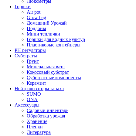
Люксметры
Горшки
Air pot
Grow bag
Домашний Урожай
Поддоны
Мини теплички
Горшки для водных культур
Пластиковые контейнеры
PH регуляторы
Субстраты
Грунт
Минеральная вата
Кокосовый субстрат
Субстратные компоненты
Керамзит
Нейтрализаторы запаха
SUMO
ONA
Аксессуары
Садовый инвентарь
Обработка урожая
Хранение
Пленки
Литература