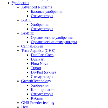
Удобрения
Advanced Nutrients
Базовые удобрения
Стимуляторы
B.A.C.
Удобрения
Стимуляторы
BioBizz
Органические удобрения
Органические стимуляторы
CannaBioGen
Terra Aquatica (GHE)
DualPart Coco
DualPart
Flora Nova
Tripart
DryPart (сухие)
Стимуляторы
GrowthTechnology
Удобрения
Клонирование
Стимуляторы
Кубики
GHS Powder feeding
Hesi