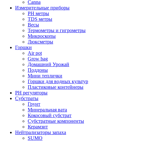
Canna
Измерительные приборы
PH метры
TDS метры
Весы
Термометры и гигрометры
Микроскопы
Люксметры
Горшки
Air pot
Grow bag
Домашний Урожай
Поддоны
Мини теплички
Горшки для водных культур
Пластиковые контейнеры
PH регуляторы
Субстраты
Грунт
Минеральная вата
Кокосовый субстрат
Субстратные компоненты
Керамзит
Нейтрализаторы запаха
SUMO