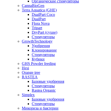
Органические стимуляторы
CannaBioGen
Terra Aquatica (GHE)
DualPart Coco
DualPart
Flora Nova
Tripart
DryPart (сухие)
Стимуляторы
GrowthTechnology
Удобрения
Клонирование
Стимуляторы
Кубики
GHS Powder feeding
Hesi
Orange tree
RASTEA
Базовые удобрения
Стимуляторы
Rastea Organic
Simplex
Базовые удобрения
Стимуляторы
Микориза и бактерии