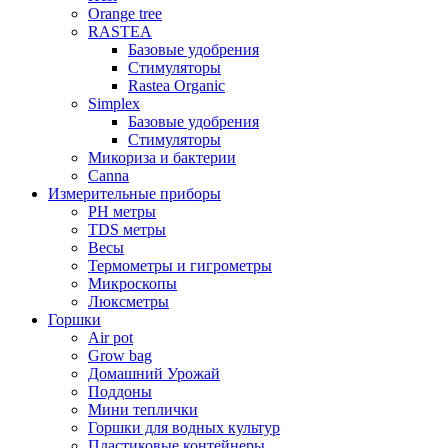
Orange tree
RASTEA
Базовые удобрения
Стимуляторы
Rastea Organic
Simplex
Базовые удобрения
Стимуляторы
Микориза и бактерии
Canna
Измерительные приборы
PH метры
TDS метры
Весы
Термометры и гигрометры
Микроскопы
Люксметры
Горшки
Air pot
Grow bag
Домашний Урожай
Поддоны
Мини теплички
Горшки для водных культур
Пластиковые контейнеры