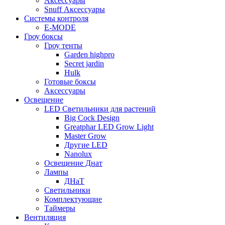
Аксессуары
Snuff Аксессуары
Системы контроля
E-MODE
Гроу боксы
Гроу тенты
Garden highpro
Secret jardin
Hulk
Готовые боксы
Аксессуары
Освещение
LED Светильники для растений
Big Cock Design
Greatphar LED Grow Light
Master Grow
Другие LED
Nanolux
Освещение Днат
Лампы
ДНаТ
Светильники
Комплектующие
Таймеры
Вентиляция