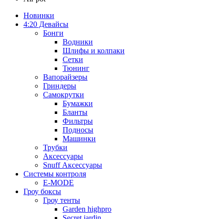
Новинки
4:20 Девайсы
Бонги
Водники
Шлифы и колпаки
Сетки
Тюнинг
Вапорайзеры
Гриндеры
Самокрутки
Бумажки
Бланты
Фильтры
Подносы
Машинки
Трубки
Аксессуары
Snuff Аксессуары
Системы контроля
E-MODE
Гроу боксы
Гроу тенты
Garden highpro
Secret jardin