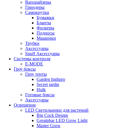
Вапорайзеры
Гриндеры
Самокрутки
Бумажки
Бланты
Фильтры
Подносы
Машинки
Трубки
Аксессуары
Snuff Аксессуары
Системы контроля
E-MODE
Гроу боксы
Гроу тенты
Garden highpro
Secret jardin
Hulk
Готовые боксы
Аксессуары
Освещение
LED Светильники для растений
Big Cock Design
Greatphar LED Grow Light
Master Grow