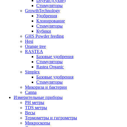
DryPart (сухие)
Стимуляторы
GrowthTechnology
Удобрения
Клонирование
Стимуляторы
Кубики
GHS Powder feeding
Hesi
Orange tree
RASTEA
Базовые удобрения
Стимуляторы
Rastea Organic
Simplex
Базовые удобрения
Стимуляторы
Микориза и бактерии
Canna
Измерительные приборы
PH метры
TDS метры
Весы
Термометры и гигрометры
Микроскопы