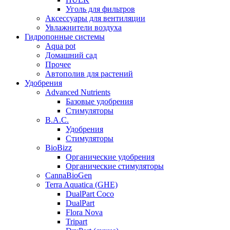
Уголь для фильтров
Аксессуары для вентиляции
Увлажнители воздуха
Гидропонные системы
Aqua pot
Домашний сад
Прочее
Автополив для растений
Удобрения
Advanced Nutrients
Базовые удобрения
Стимуляторы
B.A.C.
Удобрения
Стимуляторы
BioBizz
Органические удобрения
Органические стимуляторы
CannaBioGen
Terra Aquatica (GHE)
DualPart Coco
DualPart
Flora Nova
Tripart