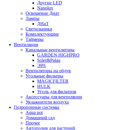
Другие LED
Nanolux
Освещение Днат
Лампы
ДНаТ
Светильники
Комплектующие
Таймеры
Вентиляция
Канальные вентиляторы
GARDEN HIGHPRO
Soler&Palau
ЭРА
Вентиляторы на обдув
Угольные фильтры
MAGICFILTER
HULK
Уголь для фильтров
Аксессуары для вентиляции
Увлажнители воздуха
Гидропонные системы
Aqua pot
Домашний сад
Прочее
Автополив для растений