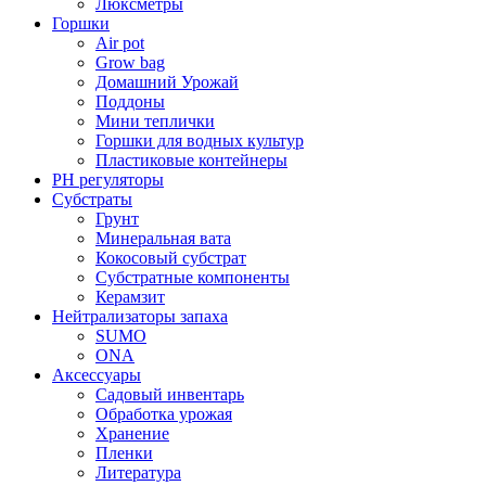
Люксметры
Горшки
Air pot
Grow bag
Домашний Урожай
Поддоны
Мини теплички
Горшки для водных культур
Пластиковые контейнеры
PH регуляторы
Субстраты
Грунт
Минеральная вата
Кокосовый субстрат
Субстратные компоненты
Керамзит
Нейтрализаторы запаха
SUMO
ONA
Аксессуары
Садовый инвентарь
Обработка урожая
Хранение
Пленки
Литература