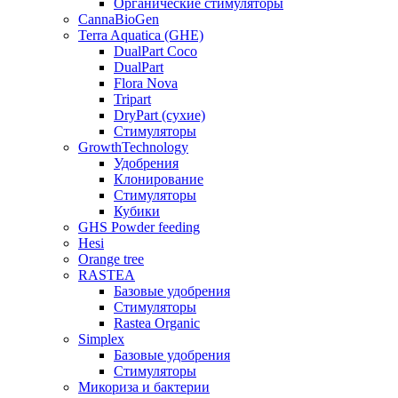
Органические стимуляторы
CannaBioGen
Terra Aquatica (GHE)
DualPart Coco
DualPart
Flora Nova
Tripart
DryPart (сухие)
Стимуляторы
GrowthTechnology
Удобрения
Клонирование
Стимуляторы
Кубики
GHS Powder feeding
Hesi
Orange tree
RASTEA
Базовые удобрения
Стимуляторы
Rastea Organic
Simplex
Базовые удобрения
Стимуляторы
Микориза и бактерии