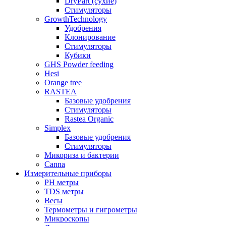
DryPart (сухие)
Стимуляторы
GrowthTechnology
Удобрения
Клонирование
Стимуляторы
Кубики
GHS Powder feeding
Hesi
Orange tree
RASTEA
Базовые удобрения
Стимуляторы
Rastea Organic
Simplex
Базовые удобрения
Стимуляторы
Микориза и бактерии
Canna
Измерительные приборы
PH метры
TDS метры
Весы
Термометры и гигрометры
Микроскопы