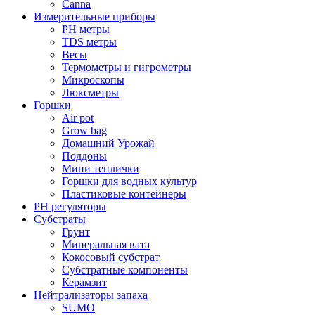
Canna
Измерительные приборы
PH метры
TDS метры
Весы
Термометры и гигрометры
Микроскопы
Люксметры
Горшки
Air pot
Grow bag
Домашний Урожай
Поддоны
Мини теплички
Горшки для водных культур
Пластиковые контейнеры
PH регуляторы
Субстраты
Грунт
Минеральная вата
Кокосовый субстрат
Субстратные компоненты
Керамзит
Нейтрализаторы запаха
SUMO