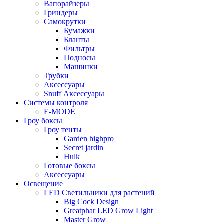
Вапорайзеры
Гриндеры
Самокрутки
Бумажки
Бланты
Фильтры
Подносы
Машинки
Трубки
Аксессуары
Snuff Аксессуары
Системы контроля
E-MODE
Гроу боксы
Гроу тенты
Garden highpro
Secret jardin
Hulk
Готовые боксы
Аксессуары
Освещение
LED Светильники для растений
Big Cock Design
Greatphar LED Grow Light
Master Grow