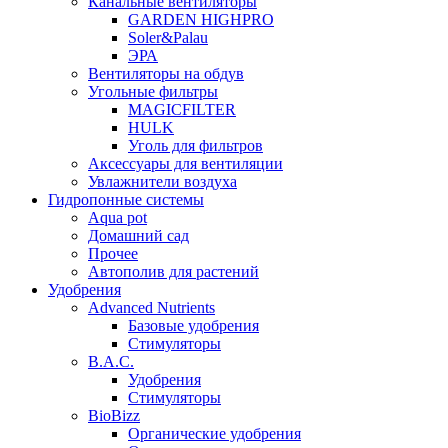
Канальные вентиляторы
GARDEN HIGHPRO
Soler&Palau
ЭРА
Вентиляторы на обдув
Угольные фильтры
MAGICFILTER
HULK
Уголь для фильтров
Аксессуары для вентиляции
Увлажнители воздуха
Гидропонные системы
Aqua pot
Домашний сад
Прочее
Автополив для растений
Удобрения
Advanced Nutrients
Базовые удобрения
Стимуляторы
B.A.C.
Удобрения
Стимуляторы
BioBizz
Органические удобрения