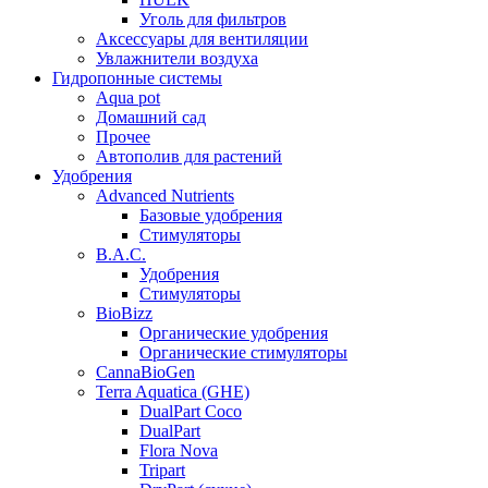
Уголь для фильтров
Аксессуары для вентиляции
Увлажнители воздуха
Гидропонные системы
Aqua pot
Домашний сад
Прочее
Автополив для растений
Удобрения
Advanced Nutrients
Базовые удобрения
Стимуляторы
B.A.C.
Удобрения
Стимуляторы
BioBizz
Органические удобрения
Органические стимуляторы
CannaBioGen
Terra Aquatica (GHE)
DualPart Coco
DualPart
Flora Nova
Tripart