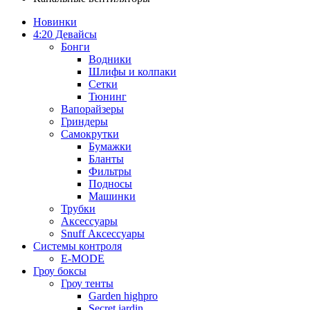
Новинки
4:20 Девайсы
Бонги
Водники
Шлифы и колпаки
Сетки
Тюнинг
Вапорайзеры
Гриндеры
Самокрутки
Бумажки
Бланты
Фильтры
Подносы
Машинки
Трубки
Аксессуары
Snuff Аксессуары
Системы контроля
E-MODE
Гроу боксы
Гроу тенты
Garden highpro
Secret jardin