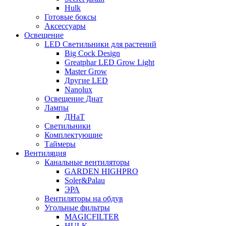
Hulk
Готовые боксы
Аксессуары
Освещение
LED Светильники для растений
Big Cock Design
Greatphar LED Grow Light
Master Grow
Другие LED
Nanolux
Освещение Днат
Лампы
ДНаТ
Светильники
Комплектующие
Таймеры
Вентиляция
Канальные вентиляторы
GARDEN HIGHPRO
Soler&Palau
ЭРА
Вентиляторы на обдув
Угольные фильтры
MAGICFILTER
HULK