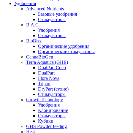
Удобрения
Advanced Nutrients
Базовые удобрения
Стимуляторы
B.A.C.
Удобрения
Стимуляторы
BioBizz
Органические удобрения
Органические стимуляторы
CannaBioGen
Terra Aquatica (GHE)
DualPart Coco
DualPart
Flora Nova
Tripart
DryPart (сухие)
Стимуляторы
GrowthTechnology
Удобрения
Клонирование
Стимуляторы
Кубики
GHS Powder feeding
Hesi