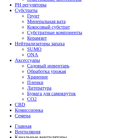
PH регуляторы
Субстраты
Грунт
Минеральная вата
Кокосовый субстрат
Субстратные компоненты
Керамзит
Нейтрализаторы запаха
SUMO
ONA
Аксессуары
Садовый инвентарь
Обработка урожая
Хранение
Пленки
Литература
Бумага для самокруток
CO2
CBD
Комисcионка
Семена
Главная
Вентиляция
Канальные вентиляторы