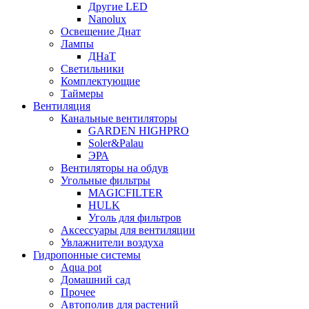
Другие LED
Nanolux
Освещение Днат
Лампы
ДНаТ
Светильники
Комплектующие
Таймеры
Вентиляция
Канальные вентиляторы
GARDEN HIGHPRO
Soler&Palau
ЭРА
Вентиляторы на обдув
Угольные фильтры
MAGICFILTER
HULK
Уголь для фильтров
Аксессуары для вентиляции
Увлажнители воздуха
Гидропонные системы
Aqua pot
Домашний сад
Прочее
Автополив для растений