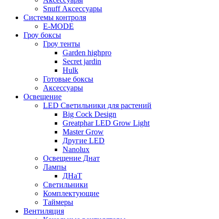
Snuff Аксессуары
Системы контроля
E-MODE
Гроу боксы
Гроу тенты
Garden highpro
Secret jardin
Hulk
Готовые боксы
Аксессуары
Освещение
LED Светильники для растений
Big Cock Design
Greatphar LED Grow Light
Master Grow
Другие LED
Nanolux
Освещение Днат
Лампы
ДНаТ
Светильники
Комплектующие
Таймеры
Вентиляция