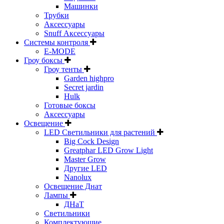
Машинки
Трубки
Аксессуары
Snuff Аксессуары
Системы контроля
E-MODE
Гроу боксы
Гроу тенты
Garden highpro
Secret jardin
Hulk
Готовые боксы
Аксессуары
Освещение
LED Светильники для растений
Big Cock Design
Greatphar LED Grow Light
Master Grow
Другие LED
Nanolux
Освещение Днат
Лампы
ДНаТ
Светильники
Комплектующие