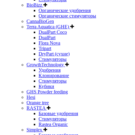
BioBizz
Органические удобрения
Органические стимуляторы
CannaBioGen
Terra Aquatica (GHE)
DualPart Coco
DualPart
Flora Nova
Tripart
DryPart (сухие)
Стимуляторы
GrowthTechnology
Удобрения
Клонирование
Стимуляторы
Кубики
GHS Powder feeding
Hesi
Orange tree
RASTEA
Базовые удобрения
Стимуляторы
Rastea Organic
Simplex