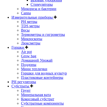
Базовые удобрения
Стимуляторы
Микориза и бактерии
Canna
Измерительные приборы
PH метры
TDS метры
Весы
Термометры и гигрометры
Микроскопы
Люксметры
Горшки
Air pot
Grow bag
Домашний Урожай
Поддоны
Мини теплички
Горшки для водных культур
Пластиковые контейнеры
PH регуляторы
Субстраты
Грунт
Минеральная вата
Кокосовый субстрат
Субстратные компоненты