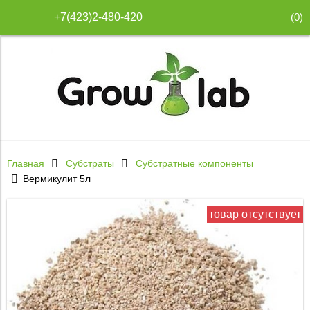
(
0
)
+7(423)2-480-420
Главная
Субстраты
Субстратные компоненты
Вермикулит 5л
товар отсутствует