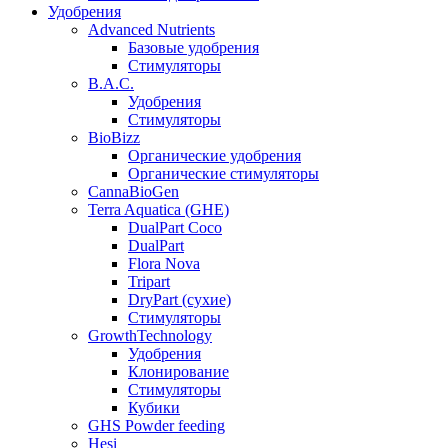
Удобрения
Advanced Nutrients
Базовые удобрения
Стимуляторы
B.A.C.
Удобрения
Стимуляторы
BioBizz
Органические удобрения
Органические стимуляторы
CannaBioGen
Terra Aquatica (GHE)
DualPart Coco
DualPart
Flora Nova
Tripart
DryPart (сухие)
Стимуляторы
GrowthTechnology
Удобрения
Клонирование
Стимуляторы
Кубики
GHS Powder feeding
Hesi