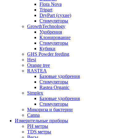
Flora Nova
Tripart
DryPart (сухие)
Стимуляторы
GrowthTechnology
Удобрения
Клонирование
Стимуляторы
Кубики
GHS Powder feeding
Hesi
Orange tree
RASTEA
Базовые удобрения
Стимуляторы
Rastea Organic
Simplex
Базовые удобрения
Стимуляторы
Микориза и бактерии
Canna
Измерительные приборы
PH метры
TDS метры
Весы