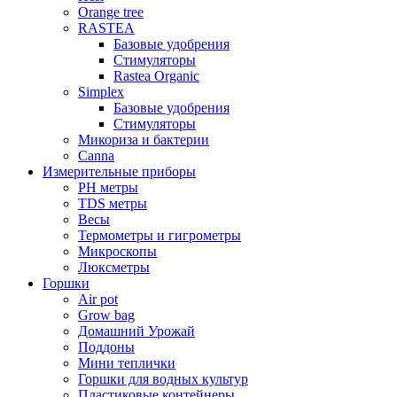
Orange tree
RASTEA
Базовые удобрения
Стимуляторы
Rastea Organic
Simplex
Базовые удобрения
Стимуляторы
Микориза и бактерии
Canna
Измерительные приборы
PH метры
TDS метры
Весы
Термометры и гигрометры
Микроскопы
Люксметры
Горшки
Air pot
Grow bag
Домашний Урожай
Поддоны
Мини теплички
Горшки для водных культур
Пластиковые контейнеры