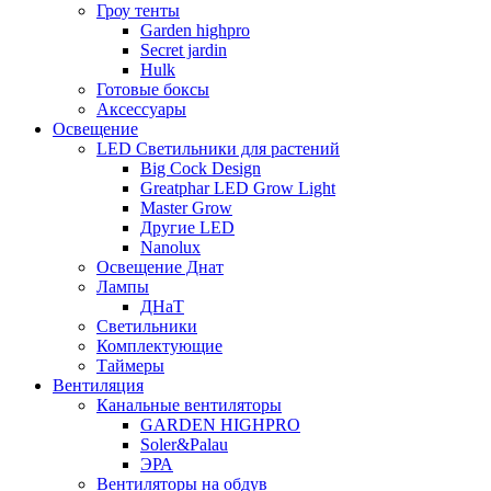
Гроу тенты
Garden highpro
Secret jardin
Hulk
Готовые боксы
Аксессуары
Освещение
LED Светильники для растений
Big Cock Design
Greatphar LED Grow Light
Master Grow
Другие LED
Nanolux
Освещение Днат
Лампы
ДНаТ
Светильники
Комплектующие
Таймеры
Вентиляция
Канальные вентиляторы
GARDEN HIGHPRO
Soler&Palau
ЭРА
Вентиляторы на обдув