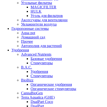
Угольные фильтры
MAGICFILTER
HULK
Уголь для фильтров
Аксессуары для вентиляции
Увлажнители воздуха
Гидропонные системы
Aqua pot
Домашний сад
Прочее
Автополив для растений
Удобрения
Advanced Nutrients
Базовые удобрения
Стимуляторы
B.A.C.
Удобрения
Стимуляторы
BioBizz
Органические удобрения
Органические стимуляторы
CannaBioGen
Terra Aquatica (GHE)
DualPart Coco
DualPart