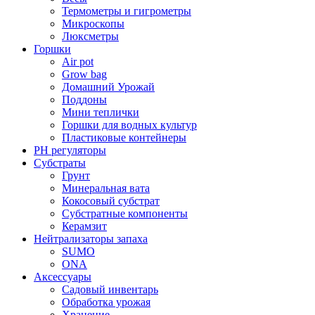
Термометры и гигрометры
Микроскопы
Люксметры
Горшки
Air pot
Grow bag
Домашний Урожай
Поддоны
Мини теплички
Горшки для водных культур
Пластиковые контейнеры
PH регуляторы
Субстраты
Грунт
Минеральная вата
Кокосовый субстрат
Субстратные компоненты
Керамзит
Нейтрализаторы запаха
SUMO
ONA
Аксессуары
Садовый инвентарь
Обработка урожая
Хранение