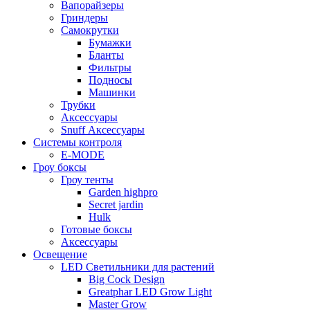
Вапорайзеры
Гриндеры
Самокрутки
Бумажки
Бланты
Фильтры
Подносы
Машинки
Трубки
Аксессуары
Snuff Аксессуары
Системы контроля
E-MODE
Гроу боксы
Гроу тенты
Garden highpro
Secret jardin
Hulk
Готовые боксы
Аксессуары
Освещение
LED Светильники для растений
Big Cock Design
Greatphar LED Grow Light
Master Grow