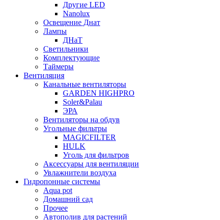
Другие LED
Nanolux
Освещение Днат
Лампы
ДНаТ
Светильники
Комплектующие
Таймеры
Вентиляция
Канальные вентиляторы
GARDEN HIGHPRO
Soler&Palau
ЭРА
Вентиляторы на обдув
Угольные фильтры
MAGICFILTER
HULK
Уголь для фильтров
Аксессуары для вентиляции
Увлажнители воздуха
Гидропонные системы
Aqua pot
Домашний сад
Прочее
Автополив для растений