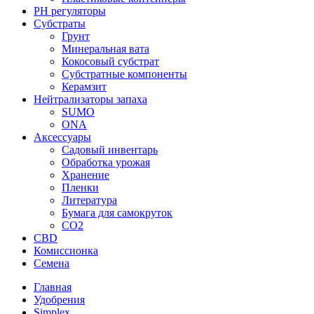
PH регуляторы
Субстраты
Грунт
Минеральная вата
Кокосовый субстрат
Субстратные компоненты
Керамзит
Нейтрализаторы запаха
SUMO
ONA
Аксессуары
Садовый инвентарь
Обработка урожая
Хранение
Пленки
Литература
Бумага для самокруток
CO2
CBD
Комисcионка
Семена
Главная
Удобрения
Simplex