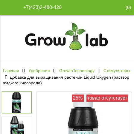
(
0
)
+7(423)2-480-420
Главная
Удобрения
GrowthTechnology
Стимуляторы
Добавка для выращивания растений Liquid Oxygen (раствор
жидкого кислорода)
25%
товар отсутствует