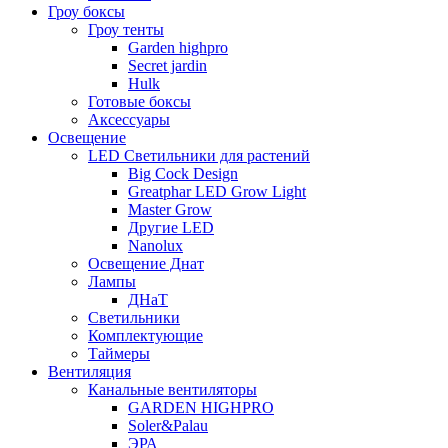
Гроу боксы
Гроу тенты
Garden highpro
Secret jardin
Hulk
Готовые боксы
Аксессуары
Освещение
LED Светильники для растений
Big Cock Design
Greatphar LED Grow Light
Master Grow
Другие LED
Nanolux
Освещение Днат
Лампы
ДНаТ
Светильники
Комплектующие
Таймеры
Вентиляция
Канальные вентиляторы
GARDEN HIGHPRO
Soler&Palau
ЭРА