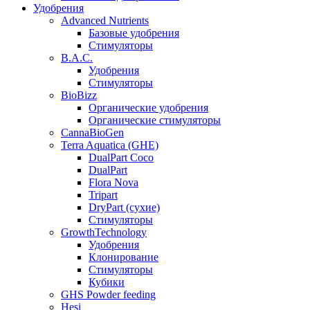
Удобрения
Advanced Nutrients
Базовые удобрения
Стимуляторы
B.A.C.
Удобрения
Стимуляторы
BioBizz
Органические удобрения
Органические стимуляторы
CannaBioGen
Terra Aquatica (GHE)
DualPart Coco
DualPart
Flora Nova
Tripart
DryPart (сухие)
Стимуляторы
GrowthTechnology
Удобрения
Клонирование
Стимуляторы
Кубики
GHS Powder feeding
Hesi