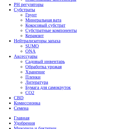
PH регуляторы
Субстраты
Грунт
Минеральная вата
Кокосовый субстрат
Субстратные компоненты
Керамзит
Нейтрализаторы запаха
SUMO
ONA
Аксессуары
Садовый инвентарь
Обработка урожая
Хранение
Пленки
Литература
Бумага для самокруток
CO2
CBD
Комисcионка
Семена
Главная
Удобрения
Микориза и бактерии