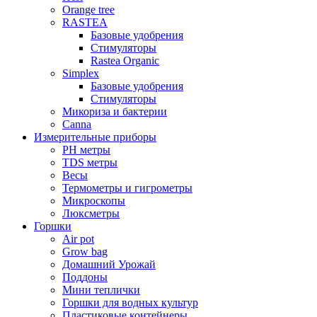
Orange tree
RASTEA
Базовые удобрения
Стимуляторы
Rastea Organic
Simplex
Базовые удобрения
Стимуляторы
Микориза и бактерии
Canna
Измерительные приборы
PH метры
TDS метры
Весы
Термометры и гигрометры
Микроскопы
Люксметры
Горшки
Air pot
Grow bag
Домашний Урожай
Поддоны
Мини теплички
Горшки для водных культур
Пластиковые контейнеры