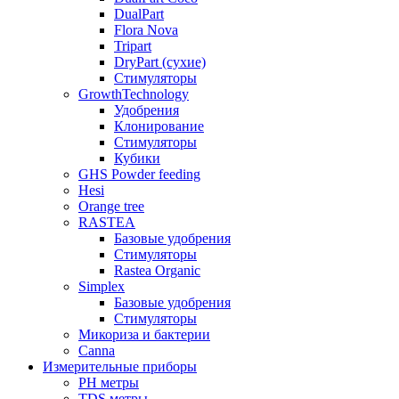
DualPart
Flora Nova
Tripart
DryPart (сухие)
Стимуляторы
GrowthTechnology
Удобрения
Клонирование
Стимуляторы
Кубики
GHS Powder feeding
Hesi
Orange tree
RASTEA
Базовые удобрения
Стимуляторы
Rastea Organic
Simplex
Базовые удобрения
Стимуляторы
Микориза и бактерии
Canna
Измерительные приборы
PH метры
TDS метры