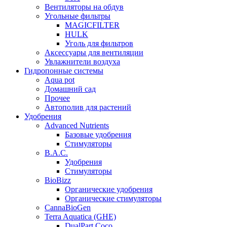
Вентиляторы на обдув
Угольные фильтры
MAGICFILTER
HULK
Уголь для фильтров
Аксессуары для вентиляции
Увлажнители воздуха
Гидропонные системы
Aqua pot
Домашний сад
Прочее
Автополив для растений
Удобрения
Advanced Nutrients
Базовые удобрения
Стимуляторы
B.A.C.
Удобрения
Стимуляторы
BioBizz
Органические удобрения
Органические стимуляторы
CannaBioGen
Terra Aquatica (GHE)
DualPart Coco