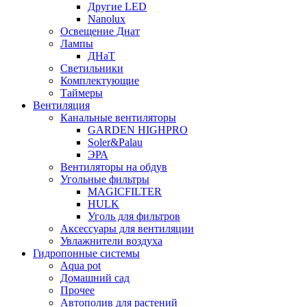
Другие LED
Nanolux
Освещение Днат
Лампы
ДНаТ
Светильники
Комплектующие
Таймеры
Вентиляция
Канальные вентиляторы
GARDEN HIGHPRO
Soler&Palau
ЭРА
Вентиляторы на обдув
Угольные фильтры
MAGICFILTER
HULK
Уголь для фильтров
Аксессуары для вентиляции
Увлажнители воздуха
Гидропонные системы
Aqua pot
Домашний сад
Прочее
Автополив для растений