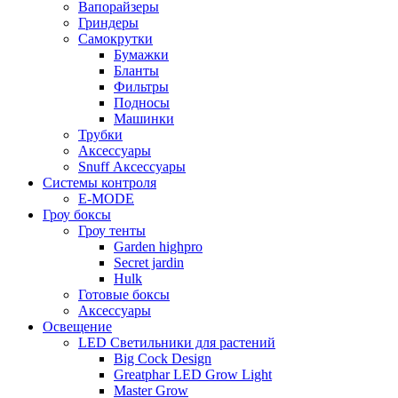
Вапорайзеры
Гриндеры
Самокрутки
Бумажки
Бланты
Фильтры
Подносы
Машинки
Трубки
Аксессуары
Snuff Аксессуары
Системы контроля
E-MODE
Гроу боксы
Гроу тенты
Garden highpro
Secret jardin
Hulk
Готовые боксы
Аксессуары
Освещение
LED Светильники для растений
Big Cock Design
Greatphar LED Grow Light
Master Grow