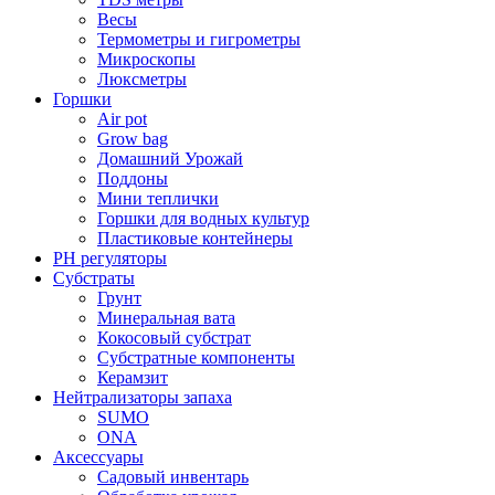
Весы
Термометры и гигрометры
Микроскопы
Люксметры
Горшки
Air pot
Grow bag
Домашний Урожай
Поддоны
Мини теплички
Горшки для водных культур
Пластиковые контейнеры
PH регуляторы
Субстраты
Грунт
Минеральная вата
Кокосовый субстрат
Субстратные компоненты
Керамзит
Нейтрализаторы запаха
SUMO
ONA
Аксессуары
Садовый инвентарь