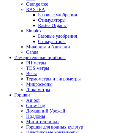
Orange tree
RASTEA
Базовые удобрения
Стимуляторы
Rastea Organic
Simplex
Базовые удобрения
Стимуляторы
Микориза и бактерии
Canna
Измерительные приборы
PH метры
TDS метры
Весы
Термометры и гигрометры
Микроскопы
Люксметры
Горшки
Air pot
Grow bag
Домашний Урожай
Поддоны
Мини теплички
Горшки для водных культур
Пластиковые контейнеры