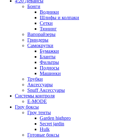
4:20 Девайсы
Бонги
Водники
Шлифы и колпаки
Сетки
Тюнинг
Вапорайзеры
Гриндеры
Самокрутки
Бумажки
Бланты
Фильтры
Подносы
Машинки
Трубки
Аксессуары
Snuff Аксессуары
Системы контроля
E-MODE
Гроу боксы
Гроу тенты
Garden highpro
Secret jardin
Hulk
Готовые боксы