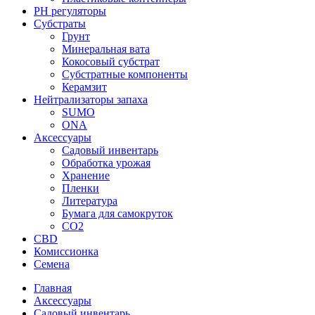
PH регуляторы
Субстраты
Грунт
Минеральная вата
Кокосовый субстрат
Субстратные компоненты
Керамзит
Нейтрализаторы запаха
SUMO
ONA
Аксессуары
Садовый инвентарь
Обработка урожая
Хранение
Пленки
Литература
Бумага для самокруток
CO2
CBD
Комисcионка
Семена
Главная
Аксессуары
Садовый инвентарь