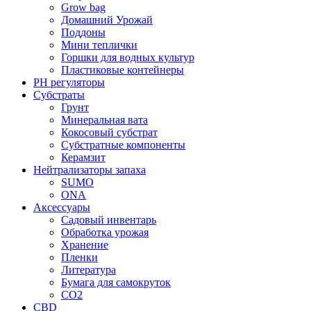
Grow bag
Домашний Урожай
Поддоны
Мини теплички
Горшки для водных культур
Пластиковые контейнеры
PH регуляторы
Субстраты
Грунт
Минеральная вата
Кокосовый субстрат
Субстратные компоненты
Керамзит
Нейтрализаторы запаха
SUMO
ONA
Аксессуары
Садовый инвентарь
Обработка урожая
Хранение
Пленки
Литература
Бумага для самокруток
CO2
CBD