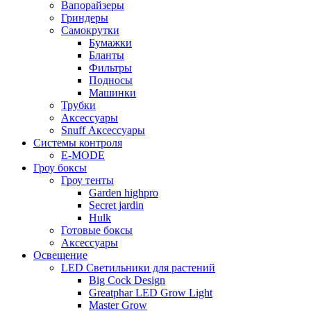
Вапорайзеры
Гриндеры
Самокрутки
Бумажки
Бланты
Фильтры
Подносы
Машинки
Трубки
Аксессуары
Snuff Аксессуары
Системы контроля
E-MODE
Гроу боксы
Гроу тенты
Garden highpro
Secret jardin
Hulk
Готовые боксы
Аксессуары
Освещение
LED Светильники для растений
Big Cock Design
Greatphar LED Grow Light
Master Grow