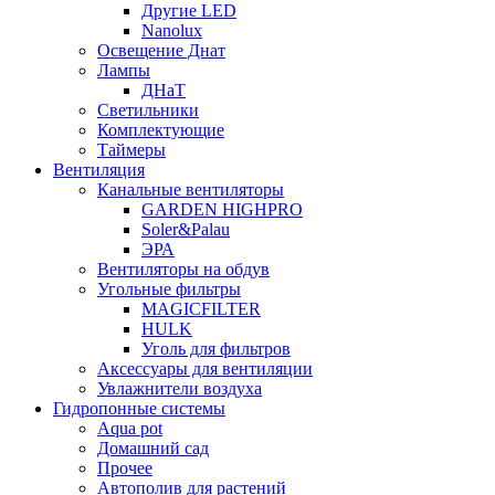
Другие LED
Nanolux
Освещение Днат
Лампы
ДНаТ
Светильники
Комплектующие
Таймеры
Вентиляция
Канальные вентиляторы
GARDEN HIGHPRO
Soler&Palau
ЭРА
Вентиляторы на обдув
Угольные фильтры
MAGICFILTER
HULK
Уголь для фильтров
Аксессуары для вентиляции
Увлажнители воздуха
Гидропонные системы
Aqua pot
Домашний сад
Прочее
Автополив для растений