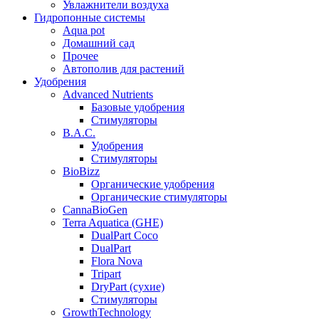
Увлажнители воздуха
Гидропонные системы
Aqua pot
Домашний сад
Прочее
Автополив для растений
Удобрения
Advanced Nutrients
Базовые удобрения
Стимуляторы
B.A.C.
Удобрения
Стимуляторы
BioBizz
Органические удобрения
Органические стимуляторы
CannaBioGen
Terra Aquatica (GHE)
DualPart Coco
DualPart
Flora Nova
Tripart
DryPart (сухие)
Стимуляторы
GrowthTechnology