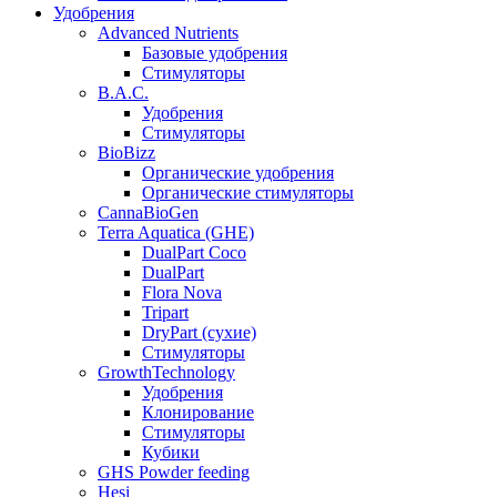
Удобрения
Advanced Nutrients
Базовые удобрения
Стимуляторы
B.A.C.
Удобрения
Стимуляторы
BioBizz
Органические удобрения
Органические стимуляторы
CannaBioGen
Terra Aquatica (GHE)
DualPart Coco
DualPart
Flora Nova
Tripart
DryPart (сухие)
Стимуляторы
GrowthTechnology
Удобрения
Клонирование
Стимуляторы
Кубики
GHS Powder feeding
Hesi