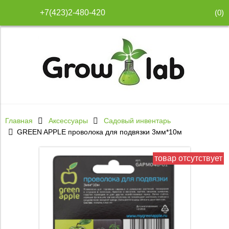
(
0
)
+7(423)2-480-420
Главная
Аксессуары
Садовый инвентарь
GREEN APPLE проволока для подвязки 3мм*10м
товар отсутствует