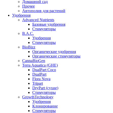
Домашний сад
Прочее
Автополив для растений
Удобрения
Advanced Nutrients
Базовые удобрения
Стимуляторы
B.A.C.
Удобрения
Стимуляторы
BioBizz
Органические удобрения
Органические стимуляторы
CannaBioGen
Terra Aquatica (GHE)
DualPart Coco
DualPart
Flora Nova
Tripart
DryPart (сухие)
Стимуляторы
GrowthTechnology
Удобрения
Клонирование
Стимуляторы