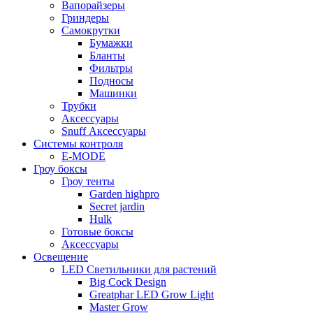
Вапорайзеры
Гриндеры
Самокрутки
Бумажки
Бланты
Фильтры
Подносы
Машинки
Трубки
Аксессуары
Snuff Аксессуары
Системы контроля
E-MODE
Гроу боксы
Гроу тенты
Garden highpro
Secret jardin
Hulk
Готовые боксы
Аксессуары
Освещение
LED Светильники для растений
Big Cock Design
Greatphar LED Grow Light
Master Grow