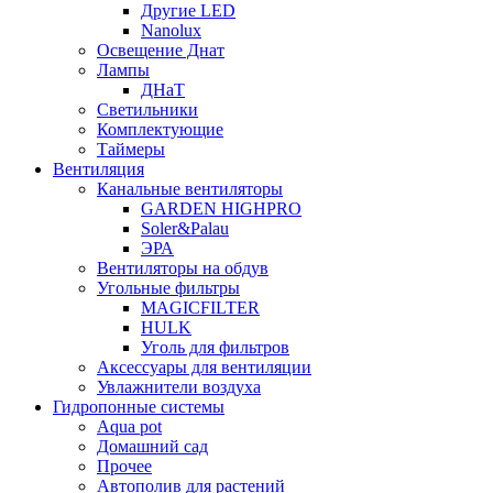
Другие LED
Nanolux
Освещение Днат
Лампы
ДНаТ
Светильники
Комплектующие
Таймеры
Вентиляция
Канальные вентиляторы
GARDEN HIGHPRO
Soler&Palau
ЭРА
Вентиляторы на обдув
Угольные фильтры
MAGICFILTER
HULK
Уголь для фильтров
Аксессуары для вентиляции
Увлажнители воздуха
Гидропонные системы
Aqua pot
Домашний сад
Прочее
Автополив для растений