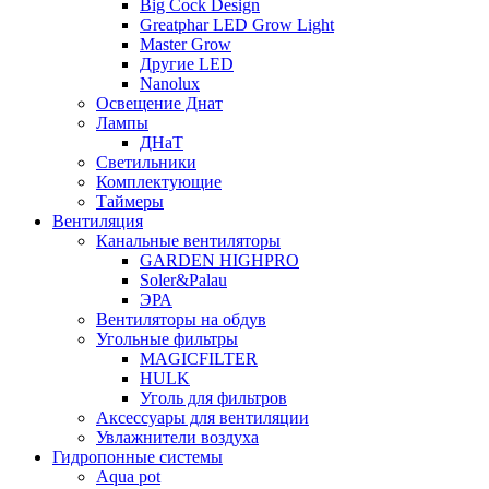
Big Cock Design
Greatphar LED Grow Light
Master Grow
Другие LED
Nanolux
Освещение Днат
Лампы
ДНаТ
Светильники
Комплектующие
Таймеры
Вентиляция
Канальные вентиляторы
GARDEN HIGHPRO
Soler&Palau
ЭРА
Вентиляторы на обдув
Угольные фильтры
MAGICFILTER
HULK
Уголь для фильтров
Аксессуары для вентиляции
Увлажнители воздуха
Гидропонные системы
Aqua pot