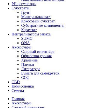
PH регуляторы
Субстраты
Грунт
Минеральная вата
Кокосовый субстрат
Субстратные компоненты
Керамзит
Нейтрализаторы запаха
SUMO
ONA
Аксессуары
Садовый инвентарь
Обработка урожая
Хранение
Пленки
Литература
Бумага для самокруток
CO2
CBD
Комисcионка
Семена
Главная
Аксессуары
Садовый инвентарь