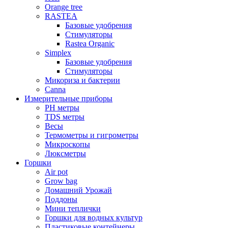
Orange tree
RASTEA
Базовые удобрения
Стимуляторы
Rastea Organic
Simplex
Базовые удобрения
Стимуляторы
Микориза и бактерии
Canna
Измерительные приборы
PH метры
TDS метры
Весы
Термометры и гигрометры
Микроскопы
Люксметры
Горшки
Air pot
Grow bag
Домашний Урожай
Поддоны
Мини теплички
Горшки для водных культур
Пластиковые контейнеры