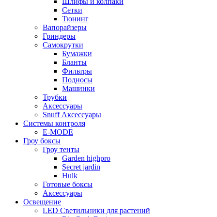
Шлифы и колпаки
Сетки
Тюнинг
Вапорайзеры
Гриндеры
Самокрутки
Бумажки
Бланты
Фильтры
Подносы
Машинки
Трубки
Аксессуары
Snuff Аксессуары
Системы контроля
E-MODE
Гроу боксы
Гроу тенты
Garden highpro
Secret jardin
Hulk
Готовые боксы
Аксессуары
Освещение
LED Светильники для растений