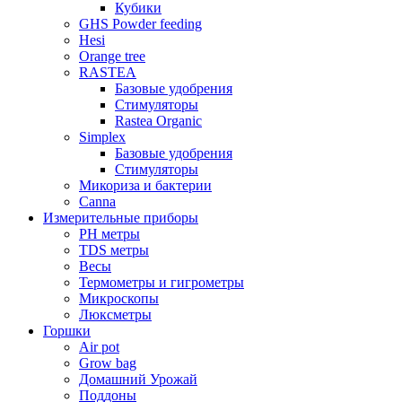
Кубики
GHS Powder feeding
Hesi
Orange tree
RASTEA
Базовые удобрения
Стимуляторы
Rastea Organic
Simplex
Базовые удобрения
Стимуляторы
Микориза и бактерии
Canna
Измерительные приборы
PH метры
TDS метры
Весы
Термометры и гигрометры
Микроскопы
Люксметры
Горшки
Air pot
Grow bag
Домашний Урожай
Поддоны