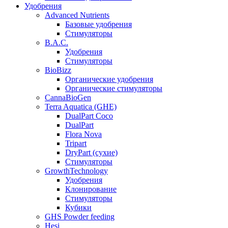
Удобрения
Advanced Nutrients
Базовые удобрения
Стимуляторы
B.A.C.
Удобрения
Стимуляторы
BioBizz
Органические удобрения
Органические стимуляторы
CannaBioGen
Terra Aquatica (GHE)
DualPart Coco
DualPart
Flora Nova
Tripart
DryPart (сухие)
Стимуляторы
GrowthTechnology
Удобрения
Клонирование
Стимуляторы
Кубики
GHS Powder feeding
Hesi