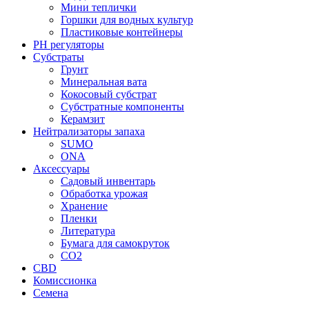
Мини теплички
Горшки для водных культур
Пластиковые контейнеры
PH регуляторы
Субстраты
Грунт
Минеральная вата
Кокосовый субстрат
Субстратные компоненты
Керамзит
Нейтрализаторы запаха
SUMO
ONA
Аксессуары
Садовый инвентарь
Обработка урожая
Хранение
Пленки
Литература
Бумага для самокруток
CO2
CBD
Комисcионка
Семена