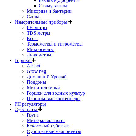
Базовые удобрения
Стимуляторы
Микориза и бактерии
Canna
Измерительные приборы
PH метры
TDS метры
Весы
Термометры и гигрометры
Микроскопы
Люксметры
Горшки
Air pot
Grow bag
Домашний Урожай
Поддоны
Мини теплички
Горшки для водных культур
Пластиковые контейнеры
PH регуляторы
Субстраты
Грунт
Минеральная вата
Кокосовый субстрат
Субстратные компоненты