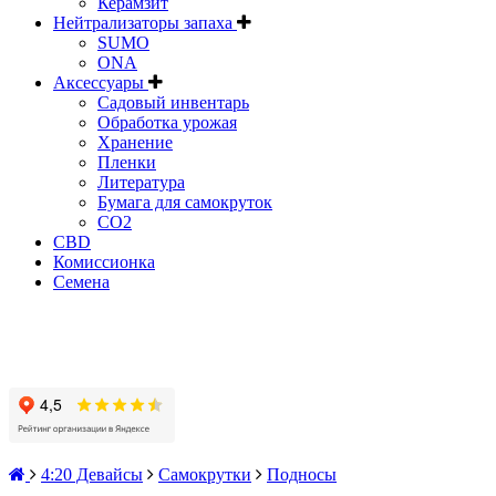
Керамзит
Нейтрализаторы запаха
SUMO
ONA
Аксессуары
Садовый инвентарь
Обработка урожая
Хранение
Пленки
Литература
Бумага для самокруток
CO2
CBD
Комисcионка
Семена
4:20 Девайсы
Самокрутки
Подносы