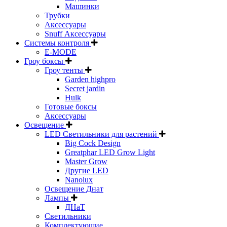
Машинки
Трубки
Аксессуары
Snuff Аксессуары
Системы контроля
E-MODE
Гроу боксы
Гроу тенты
Garden highpro
Secret jardin
Hulk
Готовые боксы
Аксессуары
Освещение
LED Светильники для растений
Big Cock Design
Greatphar LED Grow Light
Master Grow
Другие LED
Nanolux
Освещение Днат
Лампы
ДНаТ
Светильники
Комплектующие