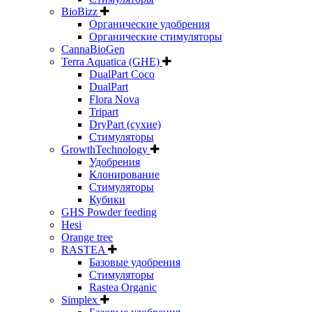
BioBizz
Органические удобрения
Органические стимуляторы
CannaBioGen
Terra Aquatica (GHE)
DualPart Coco
DualPart
Flora Nova
Tripart
DryPart (сухие)
Стимуляторы
GrowthTechnology
Удобрения
Клонирование
Стимуляторы
Кубики
GHS Powder feeding
Hesi
Orange tree
RASTEA
Базовые удобрения
Стимуляторы
Rastea Organic
Simplex