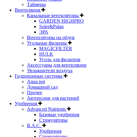
Таймеры
Вентиляция
Канальные вентиляторы
GARDEN HIGHPRO
Soler&Palau
ЭРА
Вентиляторы на обдув
Угольные фильтры
MAGICFILTER
HULK
Уголь для фильтров
Аксессуары для вентиляции
Увлажнители воздуха
Гидропонные системы
Aqua pot
Домашний сад
Прочее
Автополив для растений
Удобрения
Advanced Nutrients
Базовые удобрения
Стимуляторы
B.A.C.
Удобрения
Стимуляторы