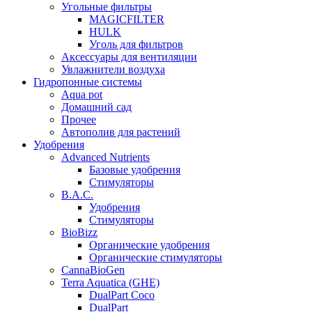
Угольные фильтры
MAGICFILTER
HULK
Уголь для фильтров
Аксессуары для вентиляции
Увлажнители воздуха
Гидропонные системы
Aqua pot
Домашний сад
Прочее
Автополив для растений
Удобрения
Advanced Nutrients
Базовые удобрения
Стимуляторы
B.A.C.
Удобрения
Стимуляторы
BioBizz
Органические удобрения
Органические стимуляторы
CannaBioGen
Terra Aquatica (GHE)
DualPart Coco
DualPart