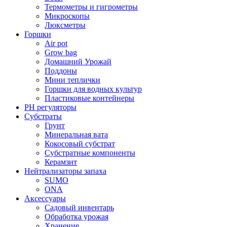
Термометры и гигрометры
Микроскопы
Люксметры
Горшки
Air pot
Grow bag
Домашний Урожай
Поддоны
Мини теплички
Горшки для водных культур
Пластиковые контейнеры
PH регуляторы
Субстраты
Грунт
Минеральная вата
Кокосовый субстрат
Субстратные компоненты
Керамзит
Нейтрализаторы запаха
SUMO
ONA
Аксессуары
Садовый инвентарь
Обработка урожая
Хранение