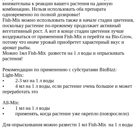
внимательны к реакции вашего растения на данную
комбинацию. Нельзя использовать оба препарата
одновременно по полной дозировке!
Fish-Mix можно использовать также в начале стадии цветения,
поскольку растение по-прежнему продолжает активный
вегетативный рост. А вот в конце стадии цветения лучше
воздержаться от применения Fish-Mix и перейти на Bio-Grow,
потому что иначе урожай приобретет характерный вкус и
аромат рыбы.
Можно 1мл Fish-Mix развести на 1 л воды и опрыскивать
растения!
Рекомендации по применению с субстратами BioBizz:
Light-Mix:
• 2-3 мл на 1 л воды
• 4 мл на 1 л воды, если растение очень большое и может
переработать это
All-Mix:
• 1 мл на 1 л воды
• применять, когда растение уже окрепло (повзрослело)
Для опрыскивания можно развести 1 мл Fish-Mix на 1 л воды