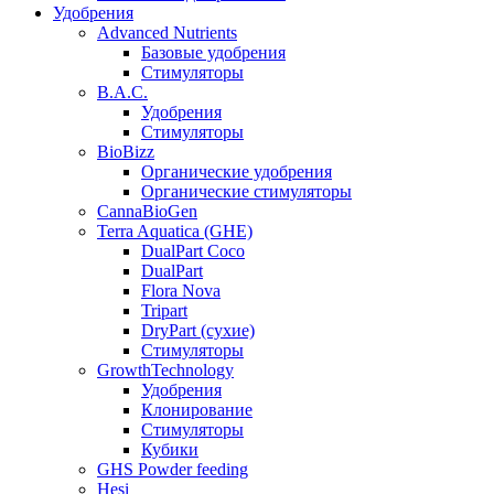
Удобрения
Advanced Nutrients
Базовые удобрения
Стимуляторы
B.A.C.
Удобрения
Стимуляторы
BioBizz
Органические удобрения
Органические стимуляторы
CannaBioGen
Terra Aquatica (GHE)
DualPart Coco
DualPart
Flora Nova
Tripart
DryPart (сухие)
Стимуляторы
GrowthTechnology
Удобрения
Клонирование
Стимуляторы
Кубики
GHS Powder feeding
Hesi