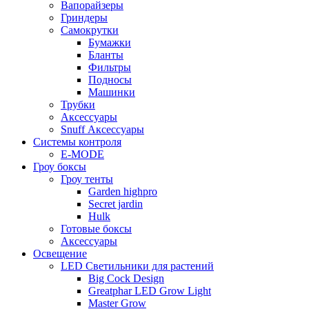
Вапорайзеры
Гриндеры
Самокрутки
Бумажки
Бланты
Фильтры
Подносы
Машинки
Трубки
Аксессуары
Snuff Аксессуары
Системы контроля
E-MODE
Гроу боксы
Гроу тенты
Garden highpro
Secret jardin
Hulk
Готовые боксы
Аксессуары
Освещение
LED Светильники для растений
Big Cock Design
Greatphar LED Grow Light
Master Grow