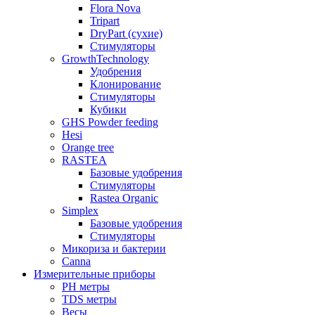
Flora Nova
Tripart
DryPart (сухие)
Стимуляторы
GrowthTechnology
Удобрения
Клонирование
Стимуляторы
Кубики
GHS Powder feeding
Hesi
Orange tree
RASTEA
Базовые удобрения
Стимуляторы
Rastea Organic
Simplex
Базовые удобрения
Стимуляторы
Микориза и бактерии
Canna
Измерительные приборы
PH метры
TDS метры
Весы