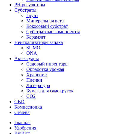
PH регуляторы
Субстраты
Грунт
Минеральная вата
Кокосовый субстрат
Субстратные компоненты
Керамзит
Нейтрализаторы запаха
SUMO
ONA
Аксессуары
Садовый инвентарь
Обработка урожая
Хранение
Пленки
Литература
Бумага для самокруток
CO2
CBD
Комисcионка
Семена
Главная
Удобрения
BioBizz