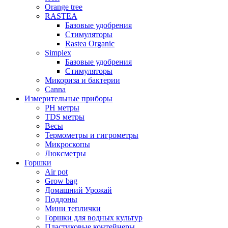
Orange tree
RASTEA
Базовые удобрения
Стимуляторы
Rastea Organic
Simplex
Базовые удобрения
Стимуляторы
Микориза и бактерии
Canna
Измерительные приборы
PH метры
TDS метры
Весы
Термометры и гигрометры
Микроскопы
Люксметры
Горшки
Air pot
Grow bag
Домашний Урожай
Поддоны
Мини теплички
Горшки для водных культур
Пластиковые контейнеры