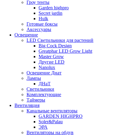
Гроу тенты
Garden highpro
Secret jardin
Hulk
Готовые боксы
Аксессуары
Освещение
LED Светильники для растений
Big Cock Design
Greatphar LED Grow Light
Master Grow
Другие LED
Nanolux
Освещение Днат
Лампы
ДНаТ
Светильники
Комплектующие
Таймеры
Вентиляция
Канальные вентиляторы
GARDEN HIGHPRO
Soler&Palau
ЭРА
Вентиляторы на обдув