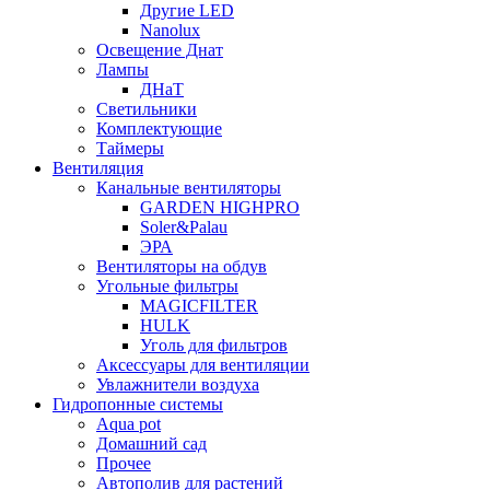
Другие LED
Nanolux
Освещение Днат
Лампы
ДНаТ
Светильники
Комплектующие
Таймеры
Вентиляция
Канальные вентиляторы
GARDEN HIGHPRO
Soler&Palau
ЭРА
Вентиляторы на обдув
Угольные фильтры
MAGICFILTER
HULK
Уголь для фильтров
Аксессуары для вентиляции
Увлажнители воздуха
Гидропонные системы
Aqua pot
Домашний сад
Прочее
Автополив для растений