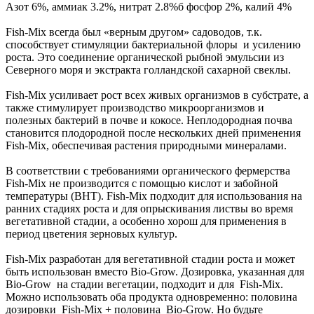
Азот 6%, аммиак 3.2%, нитрат 2.8%б фосфор 2%, калий 4%
Fish-Mix всегда был «верным другом» садоводов, т.к.
способствует стимуляции бактериальной флоры и усилению
роста. Это соединение органической рыбной эмульсии из
Северного моря и экстракта голландской сахарной свеклы.
Fish-Mix усиливает рост всех живых организмов в субстрате, а
также стимулирует производство микроорганизмов и
полезных бактерий в почве и кокосе. Неплодородная почва
становится плодородной после нескольких дней применения
Fish-Mix, обеспечивая растения природными минералами.
В соответствии с требованиями органического фермерства
Fish-Mix не производится с помощью кислот и забойной
температуры (ВНТ). Fish-Mix подходит для использования на
ранних стадиях роста и для опрыскивания листвы во время
вегетативной стадии, а особенно хорош для применения в
период цветения зерновых культур.
Fish-Mix разработан для вегетативной стадии роста и может
быть использован вместо Bio-Grow. Дозировка, указанная для
Bio-Grow на стадии вегетации, подходит и для Fish-Mix.
Можно использовать оба продукта одновременно: половина
дозировки Fish-Mix + половина Bio-Grow. Но будьте