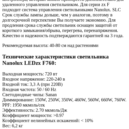
удаленного управления светильником. Для серии zx F
подходит система управления светильниками Nanolux. SLC
Срок службы лампы дольше, чем у аналогов, поэтому в
долгосрочной перспективе Вы получаете экономию. Для
продления срока службы светильник оснащен защитой от
короткого замыкания/обрыва, перегрева, перенапряжения.
Качество и надежность подтверждаются гарантией на 3 года.
Рекомендуемая высота: 40-80 см над растениями
Технические характеристики светильника
Nanolux LEDzx F760:
Выходная мощность: 720 вт
Входное напряжение: 220-240 в
Входной ток: 3,3 A (при 220В)
Входная частота: 50 / 60 Hz
Светодиодные чипы: Sanan
Диммирование: 150W, 250W, 350W, 460W, 560W, 660W, 760W.
PPF: 1950 мкмоль/сек
Эффективность: 2.70 мкмоль/Дж
Коэффициент мощности: >0.97
Коэффициент нелинейных искажений: < 10%
Вес: 6,2 кг