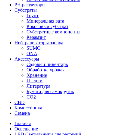
PH регуляторы
Субстраты
Грунт
Минеральная вата
Кокосовый субстрат
Субстратные компоненты
Керамзит
Нейтрализаторы запаха
SUMO
ONA
Аксессуары
Садовый инвентарь
Обработка урожая
Хранение
Пленки
Литература
Бумага для самокруток
CO2
CBD
Комисcионка
Семена
Главная
Освещение
LED Светильники для растений