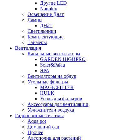
Другие LED
Nanolux
Освещение Днат
Лампы
ДНаТ
Светильники
Комплектующие
Таймеры
Вентиляция
Канальные вентиляторы
GARDEN HIGHPRO
Soler&Palau
ЭРА
Вентиляторы на обдув
Угольные фильтры
MAGICFILTER
HULK
Уголь для фильтров
Аксессуары для вентиляции
Увлажнители воздуха
Гидропонные системы
Aqua pot
Домашний сад
Прочее
Автополив для растений