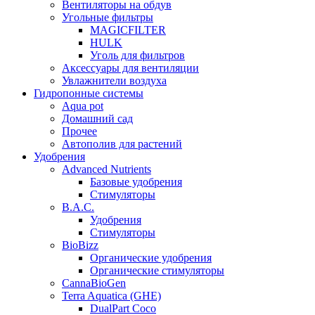
Вентиляторы на обдув
Угольные фильтры
MAGICFILTER
HULK
Уголь для фильтров
Аксессуары для вентиляции
Увлажнители воздуха
Гидропонные системы
Aqua pot
Домашний сад
Прочее
Автополив для растений
Удобрения
Advanced Nutrients
Базовые удобрения
Стимуляторы
B.A.C.
Удобрения
Стимуляторы
BioBizz
Органические удобрения
Органические стимуляторы
CannaBioGen
Terra Aquatica (GHE)
DualPart Coco