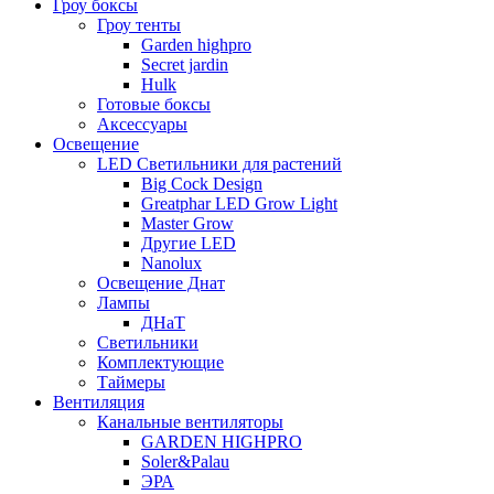
Гроу боксы
Гроу тенты
Garden highpro
Secret jardin
Hulk
Готовые боксы
Аксессуары
Освещение
LED Светильники для растений
Big Cock Design
Greatphar LED Grow Light
Master Grow
Другие LED
Nanolux
Освещение Днат
Лампы
ДНаТ
Светильники
Комплектующие
Таймеры
Вентиляция
Канальные вентиляторы
GARDEN HIGHPRO
Soler&Palau
ЭРА