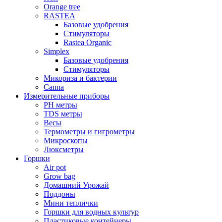
Orange tree
RASTEA
Базовые удобрения
Стимуляторы
Rastea Organic
Simplex
Базовые удобрения
Стимуляторы
Микориза и бактерии
Canna
Измерительные приборы
PH метры
TDS метры
Весы
Термометры и гигрометры
Микроскопы
Люксметры
Горшки
Air pot
Grow bag
Домашний Урожай
Поддоны
Мини теплички
Горшки для водных культур
Пластиковые контейнеры