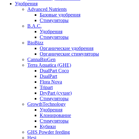
Удобрения
Advanced Nutrients
Базовые удобрения
Стимуляторы
B.A.C.
Удобрения
Стимуляторы
BioBizz
Органические удобрения
Органические стимуляторы
CannaBioGen
Terra Aquatica (GHE)
DualPart Coco
DualPart
Flora Nova
Tripart
DryPart (сухие)
Стимуляторы
GrowthTechnology
Удобрения
Клонирование
Стимуляторы
Кубики
GHS Powder feeding
Hesi