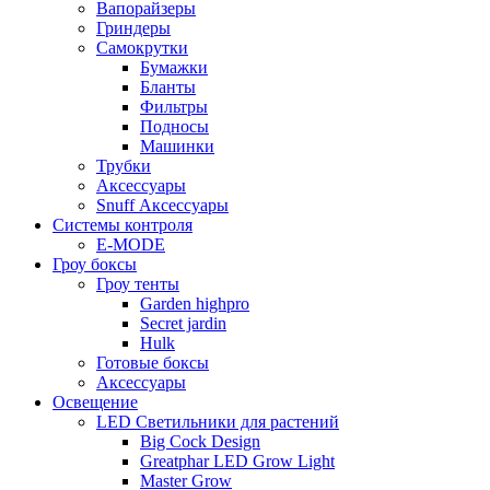
Вапорайзеры
Гриндеры
Самокрутки
Бумажки
Бланты
Фильтры
Подносы
Машинки
Трубки
Аксессуары
Snuff Аксессуары
Системы контроля
E-MODE
Гроу боксы
Гроу тенты
Garden highpro
Secret jardin
Hulk
Готовые боксы
Аксессуары
Освещение
LED Светильники для растений
Big Cock Design
Greatphar LED Grow Light
Master Grow