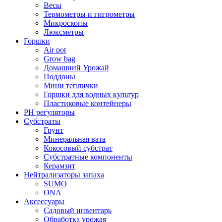
Весы
Термометры и гигрометры
Микроскопы
Люксметры
Горшки
Air pot
Grow bag
Домашний Урожай
Поддоны
Мини теплички
Горшки для водных культур
Пластиковые контейнеры
PH регуляторы
Субстраты
Грунт
Минеральная вата
Кокосовый субстрат
Субстратные компоненты
Керамзит
Нейтрализаторы запаха
SUMO
ONA
Аксессуары
Садовый инвентарь
Обработка урожая