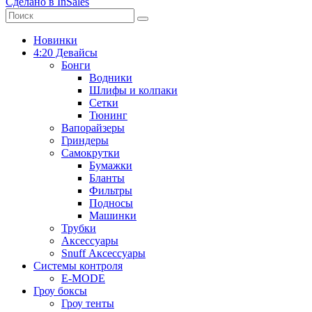
Сделано в InSales
Новинки
4:20 Девайсы
Бонги
Водники
Шлифы и колпаки
Сетки
Тюнинг
Вапорайзеры
Гриндеры
Самокрутки
Бумажки
Бланты
Фильтры
Подносы
Машинки
Трубки
Аксессуары
Snuff Аксессуары
Системы контроля
E-MODE
Гроу боксы
Гроу тенты