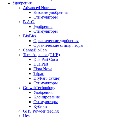
Удобрения
Advanced Nutrients
Базовые удобрения
Стимуляторы
B.A.C.
Удобрения
Стимуляторы
BioBizz
Органические удобрения
Органические стимуляторы
CannaBioGen
Terra Aquatica (GHE)
DualPart Coco
DualPart
Flora Nova
Tripart
DryPart (сухие)
Стимуляторы
GrowthTechnology
Удобрения
Клонирование
Стимуляторы
Кубики
GHS Powder feeding
Hesi