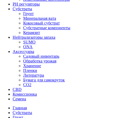
PH регуляторы
Субстраты
Грунт
Минеральная вата
Кокосовый субстрат
Субстратные компоненты
Керамзит
Нейтрализаторы запаха
SUMO
ONA
Аксессуары
Садовый инвентарь
Обработка урожая
Хранение
Пленки
Литература
Бумага для самокруток
CO2
CBD
Комисcионка
Семена
Главная
Субстраты
Грунт