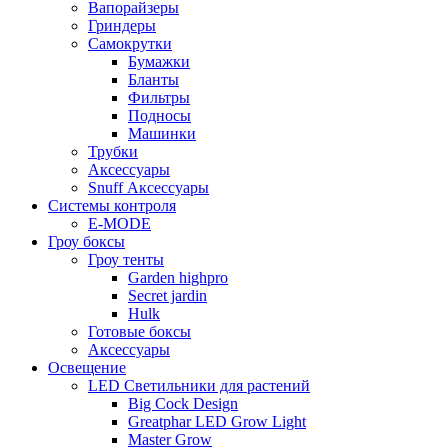
Вапорайзеры
Гриндеры
Самокрутки
Бумажки
Бланты
Фильтры
Подносы
Машинки
Трубки
Аксессуары
Snuff Аксессуары
Системы контроля
E-MODE
Гроу боксы
Гроу тенты
Garden highpro
Secret jardin
Hulk
Готовые боксы
Аксессуары
Освещение
LED Светильники для растений
Big Cock Design
Greatphar LED Grow Light
Master Grow