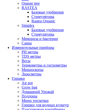
Orange tree
RASTEA
Базовые удобрения
Стимуляторы
Rastea Organic
Simplex
Базовые удобрения
Стимуляторы
Микориза и бактерии
Canna
Измерительные приборы
PH метры
TDS метры
Весы
Термометры и гигрометры
Микроскопы
Люксметры
Горшки
Air pot
Grow bag
Домашний Урожай
Поддоны
Мини теплички
Горшки для водных культур
Пластиковые контейнеры