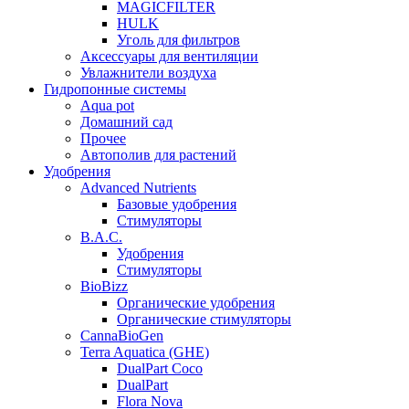
MAGICFILTER
HULK
Уголь для фильтров
Аксессуары для вентиляции
Увлажнители воздуха
Гидропонные системы
Aqua pot
Домашний сад
Прочее
Автополив для растений
Удобрения
Advanced Nutrients
Базовые удобрения
Стимуляторы
B.A.C.
Удобрения
Стимуляторы
BioBizz
Органические удобрения
Органические стимуляторы
CannaBioGen
Terra Aquatica (GHE)
DualPart Coco
DualPart
Flora Nova