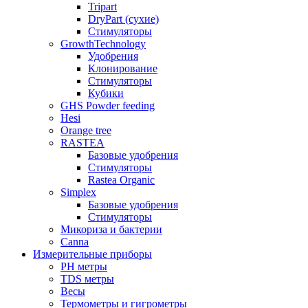
Tripart
DryPart (сухие)
Стимуляторы
GrowthTechnology
Удобрения
Клонирование
Стимуляторы
Кубики
GHS Powder feeding
Hesi
Orange tree
RASTEA
Базовые удобрения
Стимуляторы
Rastea Organic
Simplex
Базовые удобрения
Стимуляторы
Микориза и бактерии
Canna
Измерительные приборы
PH метры
TDS метры
Весы
Термометры и гигрометры