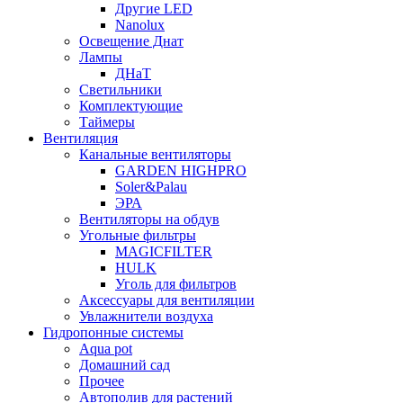
Другие LED
Nanolux
Освещение Днат
Лампы
ДНаТ
Светильники
Комплектующие
Таймеры
Вентиляция
Канальные вентиляторы
GARDEN HIGHPRO
Soler&Palau
ЭРА
Вентиляторы на обдув
Угольные фильтры
MAGICFILTER
HULK
Уголь для фильтров
Аксессуары для вентиляции
Увлажнители воздуха
Гидропонные системы
Aqua pot
Домашний сад
Прочее
Автополив для растений