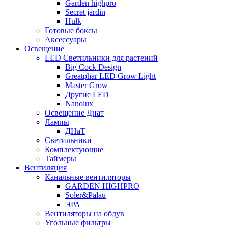
Garden highpro
Secret jardin
Hulk
Готовые боксы
Аксессуары
Освещение
LED Светильники для растений
Big Cock Design
Greatphar LED Grow Light
Master Grow
Другие LED
Nanolux
Освещение Днат
Лампы
ДНаТ
Светильники
Комплектующие
Таймеры
Вентиляция
Канальные вентиляторы
GARDEN HIGHPRO
Soler&Palau
ЭРА
Вентиляторы на обдув
Угольные фильтры