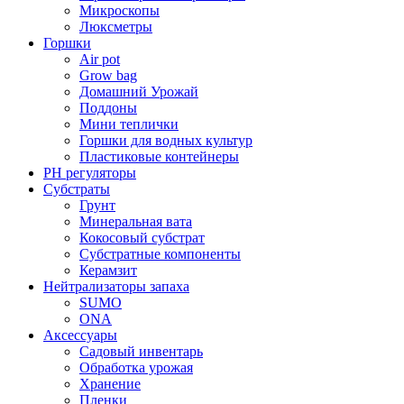
Микроскопы
Люксметры
Горшки
Air pot
Grow bag
Домашний Урожай
Поддоны
Мини теплички
Горшки для водных культур
Пластиковые контейнеры
PH регуляторы
Субстраты
Грунт
Минеральная вата
Кокосовый субстрат
Субстратные компоненты
Керамзит
Нейтрализаторы запаха
SUMO
ONA
Аксессуары
Садовый инвентарь
Обработка урожая
Хранение
Пленки