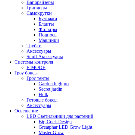
Вапорайзеры
Гриндеры
Самокрутки
Бумажки
Бланты
Фильтры
Подносы
Машинки
Трубки
Аксессуары
Snuff Аксессуары
Системы контроля
E-MODE
Гроу боксы
Гроу тенты
Garden highpro
Secret jardin
Hulk
Готовые боксы
Аксессуары
Освещение
LED Светильники для растений
Big Cock Design
Greatphar LED Grow Light
Master Grow