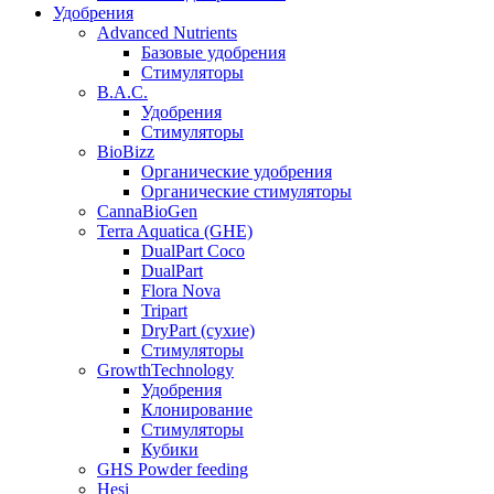
Удобрения
Advanced Nutrients
Базовые удобрения
Стимуляторы
B.A.C.
Удобрения
Стимуляторы
BioBizz
Органические удобрения
Органические стимуляторы
CannaBioGen
Terra Aquatica (GHE)
DualPart Coco
DualPart
Flora Nova
Tripart
DryPart (сухие)
Стимуляторы
GrowthTechnology
Удобрения
Клонирование
Стимуляторы
Кубики
GHS Powder feeding
Hesi