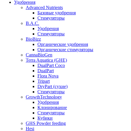
Удобрения
Advanced Nutrients
Базовые удобрения
Стимуляторы
B.A.C.
Удобрения
Стимуляторы
BioBizz
Органические удобрения
Органические стимуляторы
CannaBioGen
Terra Aquatica (GHE)
DualPart Coco
DualPart
Flora Nova
Tripart
DryPart (сухие)
Стимуляторы
GrowthTechnology
Удобрения
Клонирование
Стимуляторы
Кубики
GHS Powder feeding
Hesi