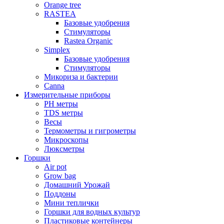
Orange tree
RASTEA
Базовые удобрения
Стимуляторы
Rastea Organic
Simplex
Базовые удобрения
Стимуляторы
Микориза и бактерии
Canna
Измерительные приборы
PH метры
TDS метры
Весы
Термометры и гигрометры
Микроскопы
Люксметры
Горшки
Air pot
Grow bag
Домашний Урожай
Поддоны
Мини теплички
Горшки для водных культур
Пластиковые контейнеры