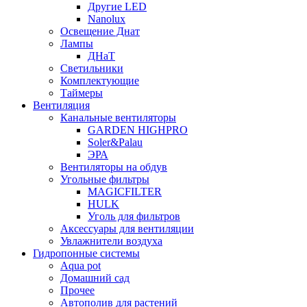
Другие LED
Nanolux
Освещение Днат
Лампы
ДНаТ
Светильники
Комплектующие
Таймеры
Вентиляция
Канальные вентиляторы
GARDEN HIGHPRO
Soler&Palau
ЭРА
Вентиляторы на обдув
Угольные фильтры
MAGICFILTER
HULK
Уголь для фильтров
Аксессуары для вентиляции
Увлажнители воздуха
Гидропонные системы
Aqua pot
Домашний сад
Прочее
Автополив для растений