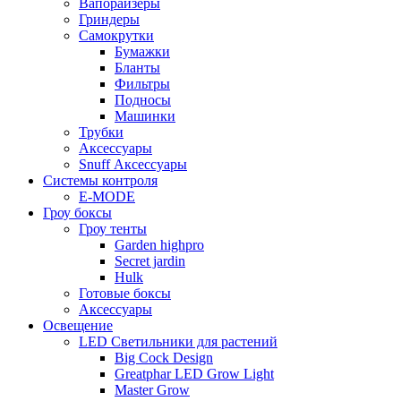
Вапорайзеры
Гриндеры
Самокрутки
Бумажки
Бланты
Фильтры
Подносы
Машинки
Трубки
Аксессуары
Snuff Аксессуары
Системы контроля
E-MODE
Гроу боксы
Гроу тенты
Garden highpro
Secret jardin
Hulk
Готовые боксы
Аксессуары
Освещение
LED Светильники для растений
Big Cock Design
Greatphar LED Grow Light
Master Grow