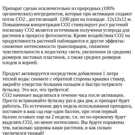
Препарат сделан исключительно из природных (100%
органических) ингредиентов, которые при активации создают
поток CO2 , достигающий 1200 ppm на площади 12x12x12 м.
Повышенная концентрация СО2 стимулирует рост растений
поскольку СО2 является источником получения углерода для
растения в процессе фотосинтеза. Кроме воздействия СО2 на
продуктивность растений наблюдаются и другие эффекты:
снижение интенсивности транспирации, снижение
чувствительности к недостатку света, увеличение (в среднем)
размеров листовых пластинок, а также средних размеров
плодов и корней.
Продукт активируется посредством добавления 1 литра
теплой воды: снимите с обратной стороны крышки стикер,
закройте отверстие большим пальцем и быстро потрясите
бутылку. Это все, что требуется!
CO2 начинает выделяться в течение часа после активации.
Просто встряхивайте бутылку раз в два дня, и препарат будет
работать. По истечении двух недель использования препарата,
поставьте в ваш сад еще один баллон, при этом первый
баллон оставьте еще на 2 недели, т.к. он по-прежнему будет
выделять CO2, но менее интенсивно. Вы будете поражены
тем, насколько здоровы ваши растения, и как сильно
увеличился урожай!