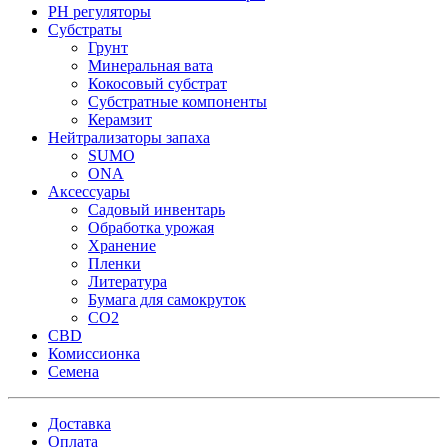
PH регуляторы
Субстраты
Грунт
Минеральная вата
Кокосовый субстрат
Субстратные компоненты
Керамзит
Нейтрализаторы запаха
SUMO
ONA
Аксессуары
Садовый инвентарь
Обработка урожая
Хранение
Пленки
Литература
Бумага для самокруток
CO2
CBD
Комисcионка
Семена
Доставка
Оплата