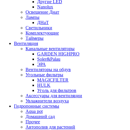
Другие LED
Nanolux
Освещение Днат
Лампы
ДНаТ
Светильники
Комплектующие
Таймеры
Вентиляция
Канальные вентиляторы
GARDEN HIGHPRO
Soler&Palau
ЭРА
Вентиляторы на обдув
Угольные фильтры
MAGICFILTER
HULK
Уголь для фильтров
Аксессуары для вентиляции
Увлажнители воздуха
Гидропонные системы
Aqua pot
Домашний сад
Прочее
Автополив для растений