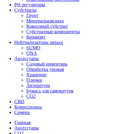
PH регуляторы
Субстраты
Грунт
Минеральная вата
Кокосовый субстрат
Субстратные компоненты
Керамзит
Нейтрализаторы запаха
SUMO
ONA
Аксессуары
Садовый инвентарь
Обработка урожая
Хранение
Пленки
Литература
Бумага для самокруток
CO2
CBD
Комисcионка
Семена
Главная
Аксессуары
CO2