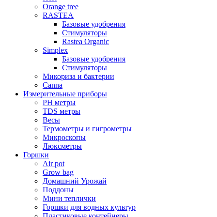
Orange tree
RASTEA
Базовые удобрения
Стимуляторы
Rastea Organic
Simplex
Базовые удобрения
Стимуляторы
Микориза и бактерии
Canna
Измерительные приборы
PH метры
TDS метры
Весы
Термометры и гигрометры
Микроскопы
Люксметры
Горшки
Air pot
Grow bag
Домашний Урожай
Поддоны
Мини теплички
Горшки для водных культур
Пластиковые контейнеры