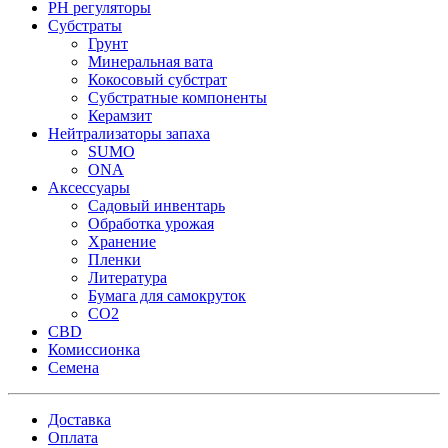
PH регуляторы
Субстраты
Грунт
Минеральная вата
Кокосовый субстрат
Субстратные компоненты
Керамзит
Нейтрализаторы запаха
SUMO
ONA
Аксессуары
Садовый инвентарь
Обработка урожая
Хранение
Пленки
Литература
Бумага для самокруток
CO2
CBD
Комисcионка
Семена
Доставка
Оплата