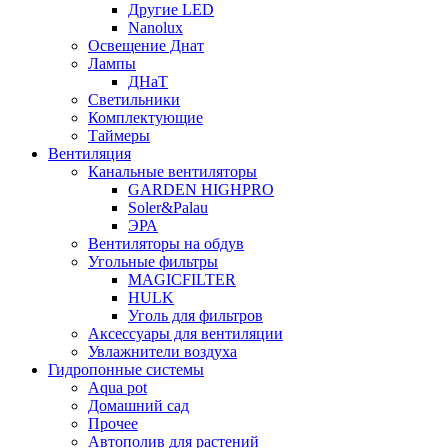
Другие LED
Nanolux
Освещение Днат
Лампы
ДНаТ
Светильники
Комплектующие
Таймеры
Вентиляция
Канальные вентиляторы
GARDEN HIGHPRO
Soler&Palau
ЭРА
Вентиляторы на обдув
Угольные фильтры
MAGICFILTER
HULK
Уголь для фильтров
Аксессуары для вентиляции
Увлажнители воздуха
Гидропонные системы
Aqua pot
Домашний сад
Прочее
Автополив для растений