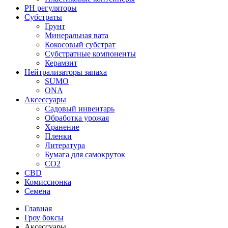
PH регуляторы
Субстраты
Грунт
Минеральная вата
Кокосовый субстрат
Субстратные компоненты
Керамзит
Нейтрализаторы запаха
SUMO
ONA
Аксессуары
Садовый инвентарь
Обработка урожая
Хранение
Пленки
Литература
Бумага для самокруток
CO2
CBD
Комисcионка
Семена
Главная
Гроу боксы
Аксессуары