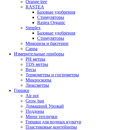
Orange tree
RASTEA
Базовые удобрения
Стимуляторы
Rastea Organic
Simplex
Базовые удобрения
Стимуляторы
Микориза и бактерии
Canna
Измерительные приборы
PH метры
TDS метры
Весы
Термометры и гигрометры
Микроскопы
Люксметры
Горшки
Air pot
Grow bag
Домашний Урожай
Поддоны
Мини теплички
Горшки для водных культур
Пластиковые контейнеры