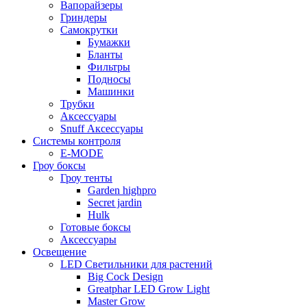
Вапорайзеры
Гриндеры
Самокрутки
Бумажки
Бланты
Фильтры
Подносы
Машинки
Трубки
Аксессуары
Snuff Аксессуары
Системы контроля
E-MODE
Гроу боксы
Гроу тенты
Garden highpro
Secret jardin
Hulk
Готовые боксы
Аксессуары
Освещение
LED Светильники для растений
Big Cock Design
Greatphar LED Grow Light
Master Grow