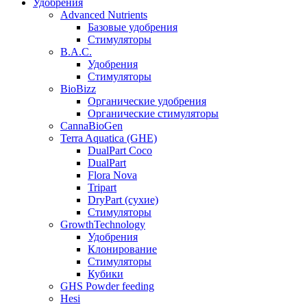
Удобрения
Advanced Nutrients
Базовые удобрения
Стимуляторы
B.A.C.
Удобрения
Стимуляторы
BioBizz
Органические удобрения
Органические стимуляторы
CannaBioGen
Terra Aquatica (GHE)
DualPart Coco
DualPart
Flora Nova
Tripart
DryPart (сухие)
Стимуляторы
GrowthTechnology
Удобрения
Клонирование
Стимуляторы
Кубики
GHS Powder feeding
Hesi