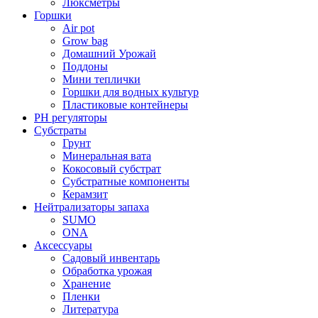
Люксметры
Горшки
Air pot
Grow bag
Домашний Урожай
Поддоны
Мини теплички
Горшки для водных культур
Пластиковые контейнеры
PH регуляторы
Субстраты
Грунт
Минеральная вата
Кокосовый субстрат
Субстратные компоненты
Керамзит
Нейтрализаторы запаха
SUMO
ONA
Аксессуары
Садовый инвентарь
Обработка урожая
Хранение
Пленки
Литература