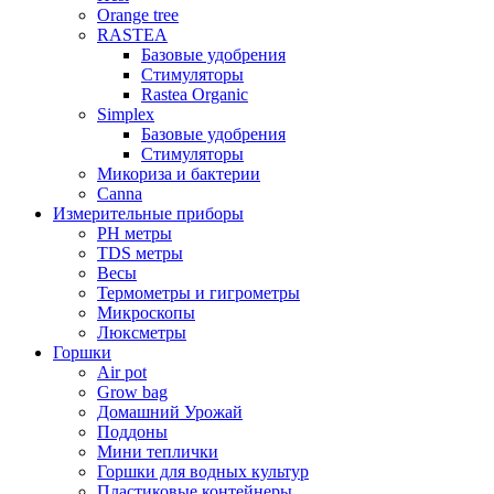
Orange tree
RASTEA
Базовые удобрения
Стимуляторы
Rastea Organic
Simplex
Базовые удобрения
Стимуляторы
Микориза и бактерии
Canna
Измерительные приборы
PH метры
TDS метры
Весы
Термометры и гигрометры
Микроскопы
Люксметры
Горшки
Air pot
Grow bag
Домашний Урожай
Поддоны
Мини теплички
Горшки для водных культур
Пластиковые контейнеры