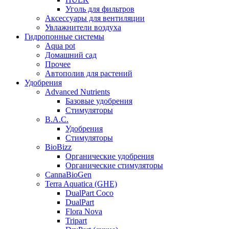
Уголь для фильтров
Аксессуары для вентиляции
Увлажнители воздуха
Гидропонные системы
Aqua pot
Домашний сад
Прочее
Автополив для растений
Удобрения
Advanced Nutrients
Базовые удобрения
Стимуляторы
B.A.C.
Удобрения
Стимуляторы
BioBizz
Органические удобрения
Органические стимуляторы
CannaBioGen
Terra Aquatica (GHE)
DualPart Coco
DualPart
Flora Nova
Tripart