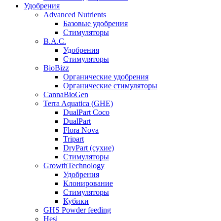
Удобрения
Advanced Nutrients
Базовые удобрения
Стимуляторы
B.A.C.
Удобрения
Стимуляторы
BioBizz
Органические удобрения
Органические стимуляторы
CannaBioGen
Terra Aquatica (GHE)
DualPart Coco
DualPart
Flora Nova
Tripart
DryPart (сухие)
Стимуляторы
GrowthTechnology
Удобрения
Клонирование
Стимуляторы
Кубики
GHS Powder feeding
Hesi