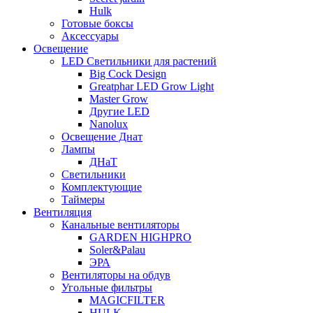
Hulk
Готовые боксы
Аксессуары
Освещение
LED Светильники для растений
Big Cock Design
Greatphar LED Grow Light
Master Grow
Другие LED
Nanolux
Освещение Днат
Лампы
ДНаТ
Светильники
Комплектующие
Таймеры
Вентиляция
Канальные вентиляторы
GARDEN HIGHPRO
Soler&Palau
ЭРА
Вентиляторы на обдув
Угольные фильтры
MAGICFILTER
HULK