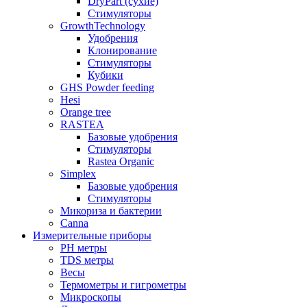
DryPart (сухие)
Стимуляторы
GrowthTechnology
Удобрения
Клонирование
Стимуляторы
Кубики
GHS Powder feeding
Hesi
Orange tree
RASTEA
Базовые удобрения
Стимуляторы
Rastea Organic
Simplex
Базовые удобрения
Стимуляторы
Микориза и бактерии
Canna
Измерительные приборы
PH метры
TDS метры
Весы
Термометры и гигрометры
Микроскопы