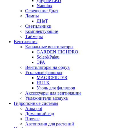
Другие LED
Nanolux
Освещение Днат
Лампы
ДНаТ
Светильники
Комплектующие
Таймеры
Вентиляция
Канальные вентиляторы
GARDEN HIGHPRO
Soler&Palau
ЭРА
Вентиляторы на обдув
Угольные фильтры
MAGICFILTER
HULK
Уголь для фильтров
Аксессуары для вентиляции
Увлажнители воздуха
Гидропонные системы
Aqua pot
Домашний сад
Прочее
Автополив для растений