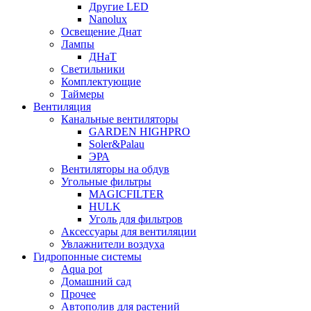
Другие LED
Nanolux
Освещение Днат
Лампы
ДНаТ
Светильники
Комплектующие
Таймеры
Вентиляция
Канальные вентиляторы
GARDEN HIGHPRO
Soler&Palau
ЭРА
Вентиляторы на обдув
Угольные фильтры
MAGICFILTER
HULK
Уголь для фильтров
Аксессуары для вентиляции
Увлажнители воздуха
Гидропонные системы
Aqua pot
Домашний сад
Прочее
Автополив для растений