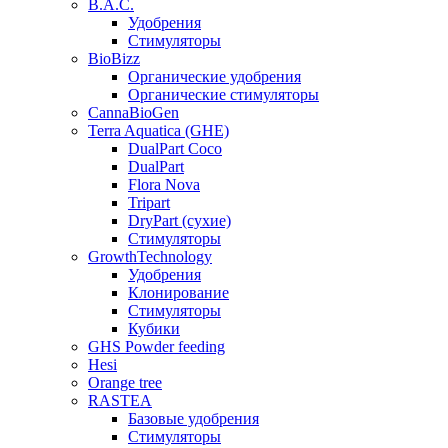
B.A.C.
Удобрения
Стимуляторы
BioBizz
Органические удобрения
Органические стимуляторы
CannaBioGen
Terra Aquatica (GHE)
DualPart Coco
DualPart
Flora Nova
Tripart
DryPart (сухие)
Стимуляторы
GrowthTechnology
Удобрения
Клонирование
Стимуляторы
Кубики
GHS Powder feeding
Hesi
Orange tree
RASTEA
Базовые удобрения
Стимуляторы