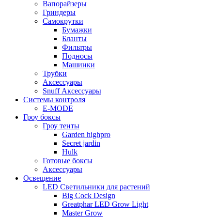
Вапорайзеры
Гриндеры
Самокрутки
Бумажки
Бланты
Фильтры
Подносы
Машинки
Трубки
Аксессуары
Snuff Аксессуары
Системы контроля
E-MODE
Гроу боксы
Гроу тенты
Garden highpro
Secret jardin
Hulk
Готовые боксы
Аксессуары
Освещение
LED Светильники для растений
Big Cock Design
Greatphar LED Grow Light
Master Grow