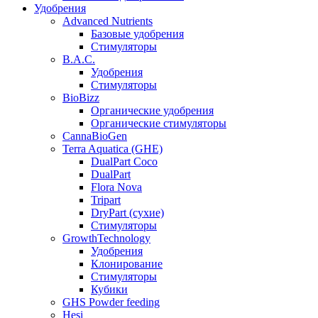
Удобрения
Advanced Nutrients
Базовые удобрения
Стимуляторы
B.A.C.
Удобрения
Стимуляторы
BioBizz
Органические удобрения
Органические стимуляторы
CannaBioGen
Terra Aquatica (GHE)
DualPart Coco
DualPart
Flora Nova
Tripart
DryPart (сухие)
Стимуляторы
GrowthTechnology
Удобрения
Клонирование
Стимуляторы
Кубики
GHS Powder feeding
Hesi