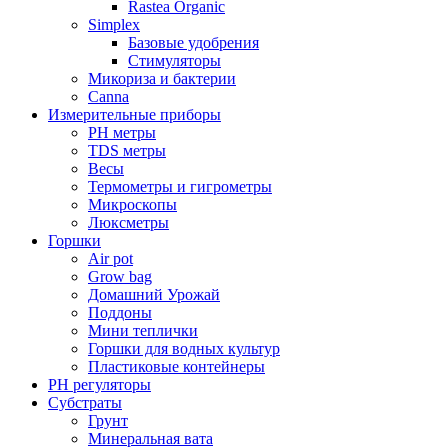
Rastea Organic
Simplex
Базовые удобрения
Стимуляторы
Микориза и бактерии
Canna
Измерительные приборы
PH метры
TDS метры
Весы
Термометры и гигрометры
Микроскопы
Люксметры
Горшки
Air pot
Grow bag
Домашний Урожай
Поддоны
Мини теплички
Горшки для водных культур
Пластиковые контейнеры
PH регуляторы
Субстраты
Грунт
Минеральная вата