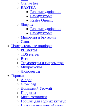
Orange tree
RASTEA
Базовые удобрения
Стимуляторы
Rastea Organic
Simplex
Базовые удобрения
Стимуляторы
Микориза и бактерии
Canna
Измерительные приборы
PH метры
TDS метры
Весы
Термометры и гигрометры
Микроскопы
Люксметры
Горшки
Air pot
Grow bag
Домашний Урожай
Поддоны
Мини теплички
Горшки для водных культур
Пластиковые контейнеры