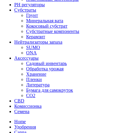
PH регуляторы
Субстраты
Грунт
Минеральная вата
Кокосовый субстрат
Субстратные компоненты
Керамзит
Нейтрализаторы запаха
SUMO
ONA
Аксессуары
Садовый инвентарь
Обработка урожая
Хранение
Пленки
Литература
Бумага для самокруток
CO2
CBD
Комисcионка
Семена
Home
Удобрения
Canna